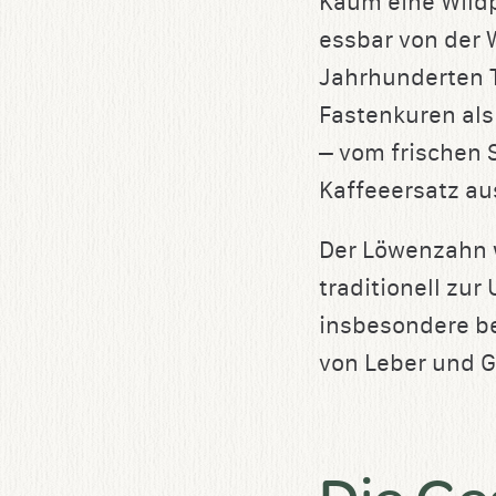
Kaum eine Wildp
speichern
essbar von der W
Jahrhunderten T
Fastenkuren als 
– vom frischen 
Kaffeeersatz a
Der Löwenzahn w
traditionell zu
insbesondere be
von Leber und 