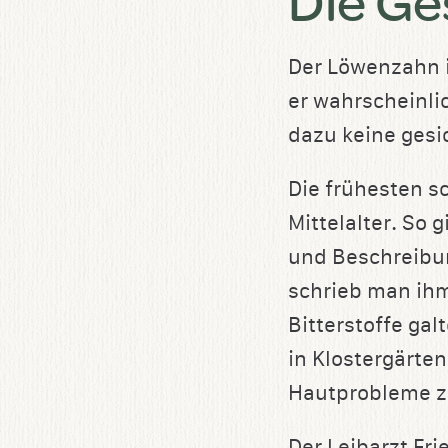
Die Ge
Der Löwenzahn i
er wahrscheinli
dazu keine gesi
Die frühesten s
Mittelalter. So
und Beschreibu
schrieb man ih
Bitterstoffe ga
in Klostergärte
Hautprobleme z
Der Leibarzt Fr