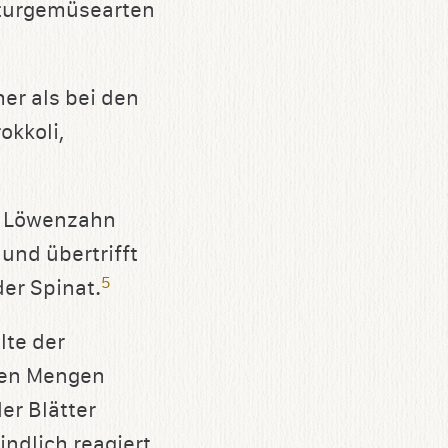
lturgemüsearten
er als bei den
okkoli,
zt Löwenzahn
und übertrifft
5
er Spinat.
lte der
eren Mengen
er Blätter
ndlich reagiert,