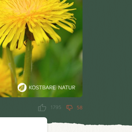
1795
58