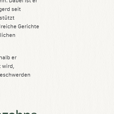
n. Dabei ist er
gerd seit
stützt
lreiche Gerichte
lichen
halb er
 wird,
 Beschwerden