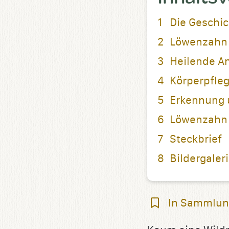
Die Geschi
Löwenzahn 
Heilende 
Körperpfle
Erkennung 
Löwenzahn
Steckbrief
Bildergaler
In
In Sammlun
Sammlung