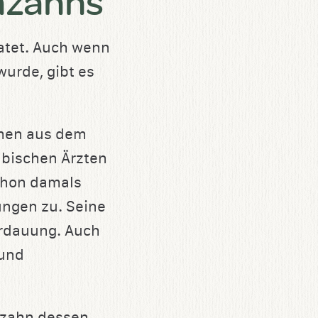
nzahns
atet. Auch wenn
urde, gibt es
mmen aus dem
abischen Ärzten
chon damals
ngen zu. Seine
erdauung. Auch
 und
nzahn dessen