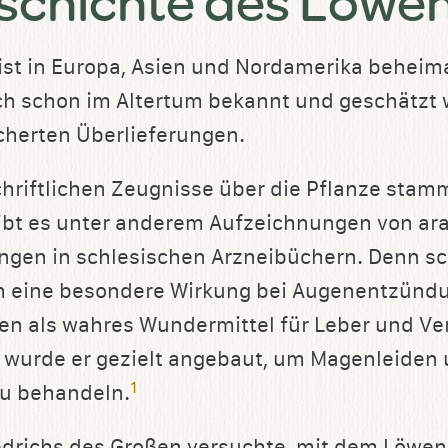
schichte des Löwe
st in Europa, Asien und Nordamerika beheim
ch schon im Altertum bekannt und geschätzt w
cherten Überlieferungen.
chriftlichen Zeugnisse über die Pflanze sta
 gibt es unter anderem Aufzeichnungen von ar
ngen in schlesischen Arzneibüchern. Denn s
m eine besondere Wirkung bei Augenentzündu
lten als wahres Wundermittel für Leber und V
n wurde er gezielt angebaut, um Magenleiden
1
u behandeln.
iedrichs des Großen versuchte, mit dem Löwe