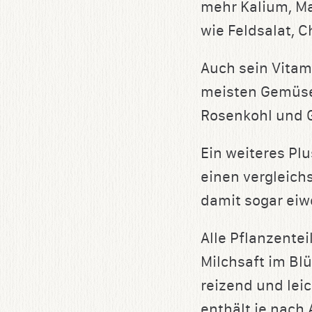
mehr Kalium, M
wie Feldsalat, C
Auch sein Vitam
meisten Gemüses
Rosenkohl und 
Ein weiteres Pl
einen vergleich
damit sogar eiw
Alle Pflanzentei
Milchsaft im Bl
reizend und leic
enthält je nach 