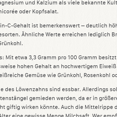
agnesium und Kalzium als viele bekannte Ku
hicorée oder Kopfsalat.
in-C-Gehalt ist bemerkenswert – deutlich höh
orten. Ähnliche Werte erreichen lediglich Br
Grünkohl.
us: Mit etwa 3,3 Gramm pro 100 Gramm besit
sweise hohen Gehalt an hochwertigem Eiweiß 
eißreiche Gemüse wie Grünkohl, Rosenkohl od
le des Löwenzahns sind essbar. Allerdings sol
ütenstängel gemieden werden, da er in größ
ht giftig wirken könnte. Auch die Mittelrippe d
Alter eine gewisse Menge Milchsaft. Wer empfi