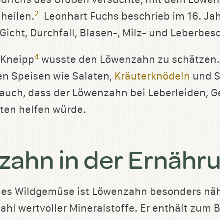
2
heilen.
Leonhart Fuchs beschrieb im 16. Ja
icht, Durchfall, Blasen-, Milz- und Leberbe
4
 Kneipp
wusste den Löwenzahn zu schätzen.
hen Speisen wie Salaten,
Kräuterknödeln
und S
 auch, dass der Löwenzahn bei Leberleiden, 
ten helfen würde.
ahn in der Ernähr
hes Wildgemüse ist Löwenzahn besonders näh
lzahl wertvoller Mineralstoffe. Er enthält zum 