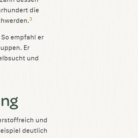
hrhundert die
3
schwerden.
 So empfahl er
uppen. Er
Gelbsucht und
ung
rstoffreich und
Beispiel deutlich