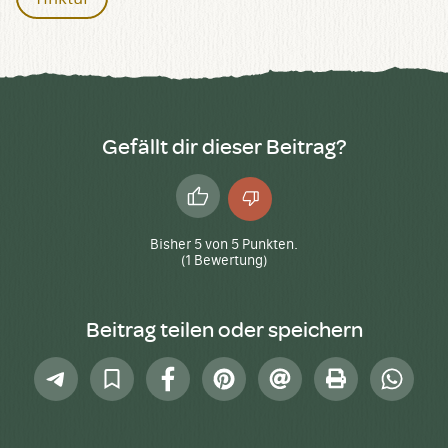
Gefällt dir dieser Beitrag?
Daumen
Daumen
hoch
runter
Bisher
5
von
5
Punkten.
(
1
Bewertung)
Beitrag teilen oder speichern
Telegram
In
Facebook
Pinterest
E-
Drucken
Whatsap
Sammlung
Mail
speichern