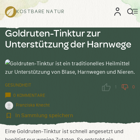
KOSTBARE NATUR
Goldruten-Tinktur zur
Unterstützung der Harnwege
GESUNDHEIT
1
0
0 KOMMENTARE
Franziska Knecht
In
In Sammlung speichern
Sammlung
speichern
Eine Goldruten-Tinktur ist schnell angesetzt und
benötigt nur wenige Zutaten. So entsteht ein