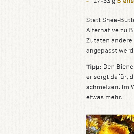
27-33 g
Bien
Statt Shea-Butt
Alternative zu 
Zutaten andere
angepasst werd
Tipp:
Den Bienen
er sorgt dafür, 
schmelzen. Im 
etwas mehr.