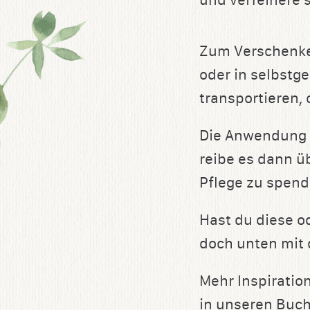
und verfeinere 
Zum Verschenken
oder in selbstge
transportieren,
Die Anwendung i
reibe es dann ü
Pflege zu spend
Hast du diese o
doch unten mit 
Mehr Inspiratio
in unseren Buch