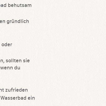
rbad behutsam
en gründlich
n
oder
, sollten sie
s wenn du
ht zufrieden
m Wasserbad ein