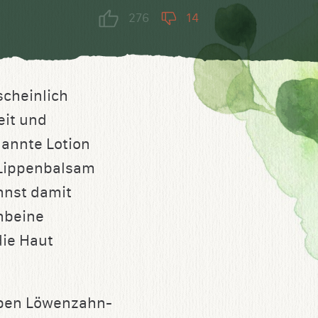
276
14
scheinlich
eit und
nannte Lotion
e Lippenbalsam
nnst damit
nbeine
die Haut
elben Löwenzahn-