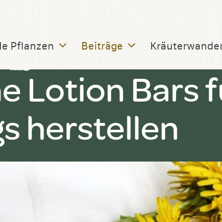
le Pflanzen
Beiträge
Kräuterwande
e Lotion Bars f
s herstellen