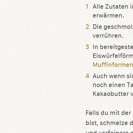
Alle Zutaten
erwärmen.
Die geschmol
verrühren.
In bereitgest
Eiswürfelför
Muffinforme
Auch wenn sic
noch einen T
Kakaobutter 
Falls du mit de
bist, schmelze 