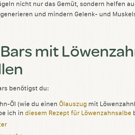
lügeln nicht nur das Gemüt, sondern helfen au
regenerieren und mindern Gelenk- und Muske
 Bars mit Löwenza
llen
ars benötigst du:
hn-Öl (wie du einen
Ölauszug
mit Löwenzahn
be ich in
diesem Rezept für Löwenzahnsalbe
b
ter