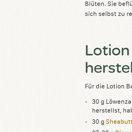
Blüten. Sie bef
sich selbst zu 
Lotion
herste
Für die Lotion B
30 g Löwenza
herstellst, ha
30 g
Sheabut