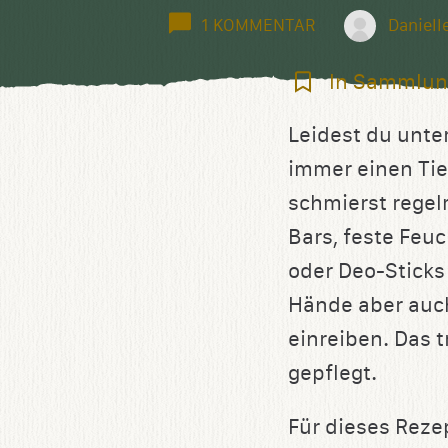
1 KOMMENTAR
Daniell
In
In Sammlun
Sammlung
Leidest du unte
speichern
immer einen Tie
schmierst regel
Bars, feste Feu
oder Deo-Sticks
Hände aber auch
einreiben. Das 
gepflegt.
Für dieses Reze