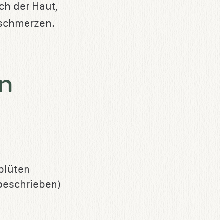
ch der Haut,
lschmerzen.
hn
blüten
eschrieben)