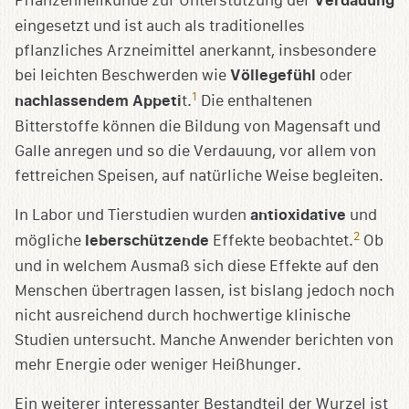
Pflanzenheilkunde zur Unterstützung der
Verdauung
eingesetzt und ist auch als traditionelles
pflanzliches Arzneimittel anerkannt, insbesondere
bei leichten Beschwerden wie
Völlegefühl
oder
1
nachlassendem Appeti
t.
Die enthaltenen
Bitterstoffe können die Bildung von Magensaft und
Galle anregen und so die Verdauung, vor allem von
fettreichen Speisen, auf natürliche Weise begleiten.
In Labor und Tierstudien wurden
antioxidative
und
2
mögliche
leberschützende
Effekte beobachtet.
Ob
und in welchem Ausmaß sich diese Effekte auf den
Menschen übertragen lassen, ist bislang jedoch noch
nicht ausreichend durch hochwertige klinische
Studien untersucht. Manche Anwender berichten von
mehr Energie oder weniger Heißhunger.
Ein weiterer interessanter Bestandteil der Wurzel ist