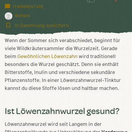
11 KOMMENTARE
Barbara
In
In Sammlung speichern
Sammlung
speichern
Wenn der Sommer sich verabschiedet, beginnt für
viele Wildkräutersammler die Wurzelzeit. Gerade
beim
Gewöhnlichen Löwenzahn
wird traditionell
besonders die Wurzel geschätzt. Denn sie enthält
Bitterstoffe, Inulin und verschiedene sekundäre
Pflanzenstoffe. In einer Löwenzahnwurzel-Tinktur
kannst du diese Stoffe lösen und haltbar machen.
Ist Löwenzahnwurzel gesund?
Löwenzahnwurzel wird seit Langem in der