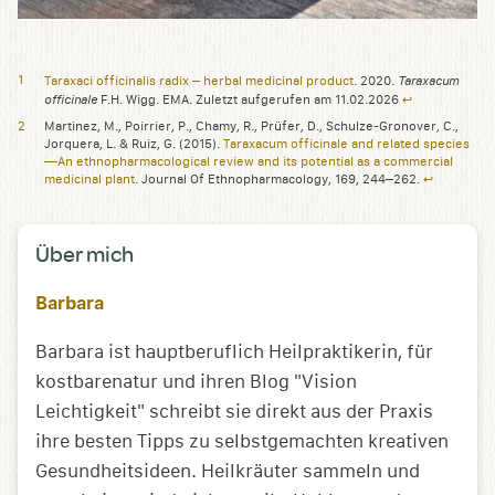
Taraxacum
Taraxaci officinalis radix – herbal medicinal product
. 2020.
officinale
F.H. Wigg. EMA. Zuletzt aufgerufen am 11.02.2026
↩︎
Martinez, M., Poirrier, P., Chamy, R., Prüfer, D., Schulze-Gronover, C.,
Jorquera, L. & Ruiz, G. (2015).
Taraxacum officinale and related species
—An ethnopharmacological review and its potential as a commercial
medicinal plant
. Journal Of Ethnopharmacology, 169, 244–262.
↩︎
Über mich
Barbara
Barbara ist hauptberuflich Heilpraktikerin, für
kostbarenatur und ihren Blog "Vision
Leichtigkeit" schreibt sie direkt aus der Praxis
ihre besten Tipps zu selbstgemachten kreativen
Gesundheitsideen. Heilkräuter sammeln und