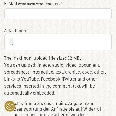
E-Mail
*
(wird nicht veröffentlicht)
Attachment
The maximum upload file size: 32 MB.
You can upload:
image
,
audio
,
video
,
document
,
spreadsheet
,
interactive
,
text
,
archive
,
code
,
other
.
Links to YouTube, Facebook, Twitter and other
services inserted in the comment text will be
automatically embedded.
Ich stimme zu, dass meine Angaben zur
Beantwortung der Anfrage bis auf Widerruf
gespeichert und verarbeitet werden.