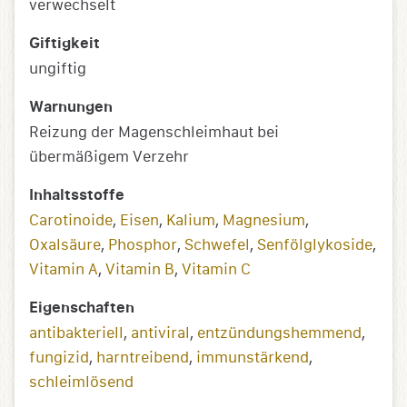
verwechselt
Giftigkeit
ungiftig
Warnungen
Reizung der Magenschleimhaut bei
übermäßigem Verzehr
Inhaltsstoffe
Carotinoide
,
Eisen
,
Kalium
,
Magnesium
,
Oxalsäure
,
Phosphor
,
Schwefel
,
Senfölglykoside
,
Vitamin A
,
Vitamin B
,
Vitamin C
Eigenschaften
antibakteriell
,
antiviral
,
entzündungs­­hemmend
,
fungizid
,
harntreibend
,
immunstärkend
,
schleimlösend