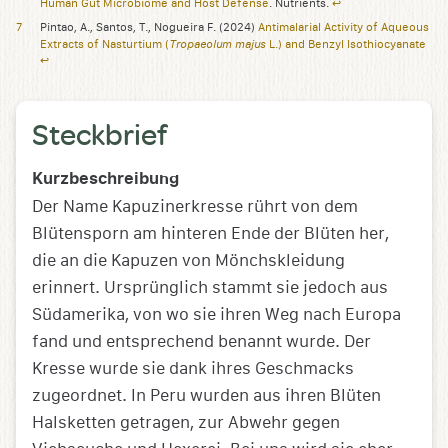
Human Gut Microbiome and Host Defense
. Nutrients.
↩︎
Pintao, A., Santos, T., Nogueira F. (2024)
Antimalarial Activity of Aqueous
Tropaeolum majus
Extracts of Nasturtium (
L.) and Benzyl Isothiocyanate
↩︎
Steckbrief
Kurzbeschreibung
Der Name Kapuzinerkresse rührt von dem
Blütensporn am hinteren Ende der Blüten her,
die an die Kapuzen von Mönchskleidung
erinnert. Ursprünglich stammt sie jedoch aus
Südamerika, von wo sie ihren Weg nach Europa
fand und entsprechend benannt wurde. Der
Kresse wurde sie dank ihres Geschmacks
zugeordnet. In Peru wurden aus ihren Blüten
Halsketten getragen, zur Abwehr gegen