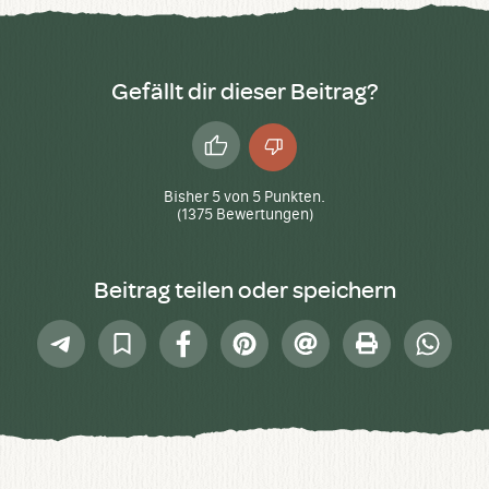
Gefällt dir dieser Beitrag?
Daumen
Daumen
hoch
runter
Bisher
5
von
5
Punkten.
(
1375
Bewertungen)
Beitrag teilen oder speichern
Telegram
In
Facebook
Pinterest
E-
Drucken
Whatsap
Sammlung
Mail
speichern