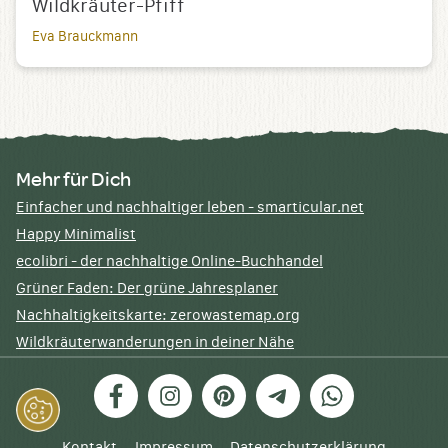
Wildkräuter-Pfiff
Eva Brauckmann
Mehr für Dich
Einfacher und nachhaltiger leben - smarticular.net
Happy Minimalist
ecolibri - der nachhaltige Online-Buchhandel
Grüner Faden: Der grüne Jahresplaner
Nachhaltigkeitskarte: zerowastemap.org
Wildkräuterwanderungen in deiner Nähe
Facebook
Instagram
Pinterest
Telegram
WhatsApp
Kontakt
Impressum
Datenschutzerklärung