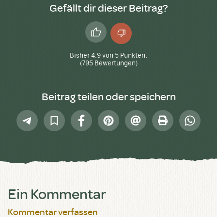
Gefällt dir dieser Beitrag?
Daumen
Daumen
hoch
runter
Bisher
4.9
von
5
Punkten.
(
795
Bewertungen)
Beitrag teilen oder speichern
Telegram
In
Facebook
Pinterest
E-
Drucken
Whatsap
Sammlung
Mail
speichern
Ein Kommentar
Kommentar verfassen