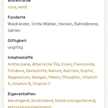
Blütenfarbe
rosa
,
weiß
Fundorte
Waldränder, lichte Wälder, Hecken, Bahndämme,
Gärten
Giftigkeit
ungiftig
Inhaltsstoffe
Anthocyane
,
ätherische Öle
,
Eisen
,
Flavonoide
,
Folsäure
,
Gerbstoffe
,
Kalium
,
Kalzium
,
Kupfer
,
Magnesium
,
Mangan
,
Pektin
,
Phosphor
,
Vitamin
A
,
Vitamin B
,
Vitamin C
Eigenschaften
beruhigend
,
blutbildend
,
blutdruckregulierend
,
entzündungs­­hemmend