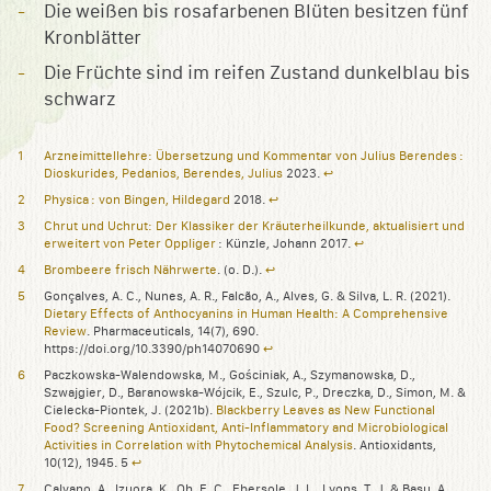
Die weißen bis rosafarbenen Blüten besitzen fünf
Kronblätter
Die Früchte sind im reifen Zustand dunkelblau bis
schwarz
Arzneimittellehre: Übersetzung und Kommentar von Julius Berendes :
Dioskurides, Pedanios, Berendes, Julius
2023.
↩︎
Physica : von Bingen, Hildegard
2018.
↩︎
Chrut und Uchrut: Der Klassiker der Kräuterheilkunde, aktualisiert und
erweitert von Peter Oppliger
: Künzle, Johann 2017.
↩︎
Brombeere frisch Nährwerte
. (o. D.).
↩︎
Gonçalves, A. C., Nunes, A. R., Falcão, A., Alves, G. & Silva, L. R. (2021).
Dietary Effects of Anthocyanins in Human Health: A Comprehensive
Review
. Pharmaceuticals, 14(7), 690.
https://doi.org/10.3390/ph14070690
↩︎
Paczkowska-Walendowska, M., Gościniak, A., Szymanowska, D.,
Szwajgier, D., Baranowska-Wójcik, E., Szulc, P., Dreczka, D., Simon, M. &
Cielecka-Piontek, J. (2021b).
Blackberry Leaves as New Functional
Food? Screening Antioxidant, Anti-Inflammatory and Microbiological
Activities in Correlation with Phytochemical Analysis
. Antioxidants,
10(12), 1945. 5
↩︎
Calvano, A., Izuora, K., Oh, E. C., Ebersole, J. L., Lyons, T. J. & Basu, A.