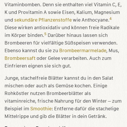
Vitaminbomben. Denn sie enthalten viel Vitamin C, E,
K und Provitamin A sowie Eisen, Kalium, Magnesium
4
und
sekundäre Pflanzenstoffe
wie Anthocyane.
Diese wirken antioxidativ und können freie Radikale
5
im Körper binden.
Darüber hinaus lassen sich
Brombeeren für vielfältige Süßspeisen verwenden.
Ebenso kannst du sie zu
Brombeermarmelade
, Mus,
Brombeersaft
oder Gelee verarbeiten. Auch zum
Einfrieren eignen sie sich gut.
Junge, stachelfreie Blätter kannst du in den Salat
mischen oder auch als Gemüse kochen. Einige
Rohköstler nutzen Brombeerblätter als
vitaminreiche, frische Nahrung für den Winter – zum
Beispiel im
Smoothie
: Entferne dafür die stachelige
Mittelrippe und gib die Blätter in dein Getränk.