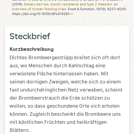
(2019).
Dietary berries, insulin resistance and type 2 diabetes: an
overview of human feeding trials
. Food & Function, 10(10), 6227–6243.
https://doi.org/10.1039/c9fo01426h
↩︎
Steckbrief
Kurzbeschreibung
Dichtes Brombeergestrüpp breitet sich oft dort
aus, wo Menschen durch Kahlschlag eine
verwüstete Fläche hinterlassen haben. Mit
seinen dornigen Zweigen, welche sich zu einem
fast undurchdringlichen Netz verweben, scheint
der Brombeerstrauch die Erde schützen zu
wollen, so dass geschundene Orte sich erholen
können. Zugleich beschenkt die Brombeere uns
mit köstlichen Früchten und heilkräftigen
Blättern.