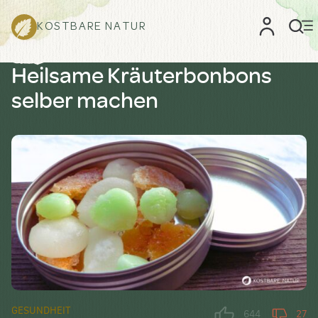
KOSTBARE NATUR
Heilsame Kräuterbonbons
selber machen
GESUNDHEIT
644
27