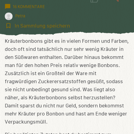
16 KOMMENTARE
Petra
In
In Sammlung speichern
Sammlung
speichern
Kräuterbonbons gibt es in vielen Formen und Farben,
doch oft sind tatsächlich nur sehr wenig Kräuter in
den Süßwaren enthalten. Darüber hinaus bekommt
man für den hohen Preis relativ wenige Bonbons.
Zusätzlich ist ein Großteil der Ware mit
fragwürdigen Zuckerersatzstoffen gesüßt, sodass
sie nicht unbedingt gesund sind. Was liegt also
näher, als Kräuterbonbons selbst herzustellen?
Damit sparst du nicht nur Geld, sondern bekommst
mehr Kräuter pro Bonbon und hast am Ende weniger
Verpackungsmüll.