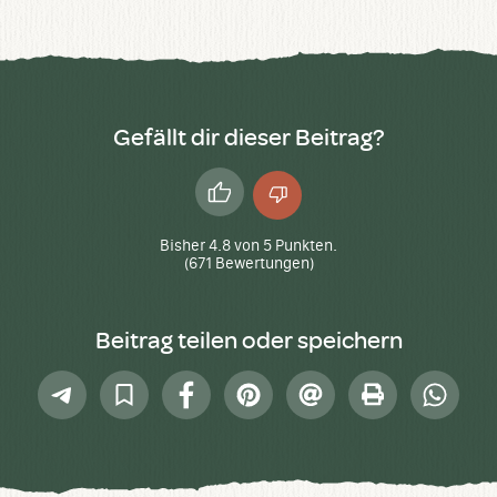
Gefällt dir dieser Beitrag?
Daumen
Daumen
hoch
runter
Bisher
4.8
von
5
Punkten.
(
671
Bewertungen)
Beitrag teilen oder speichern
Telegram
In
Facebook
Pinterest
E-
Drucken
Whatsap
Sammlung
Mail
speichern