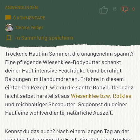
ANWENDUNGEN
15
0
0 KOMMENTARE
Denise Felber
In
In Sammlung speichern
Sammlung
speichern
Trockene Haut im Sommer, die unangenehm spannt?
Eine pflegende Wiesenklee-Bodybutter schenkt
deiner Haut intensive Feuchtigkeit und beruhigt
Reizungen im Handumdrehen. Erfahre in diesem
einfachen Rezept, wie du die sanfte Bodybutter ganz
leicht selbst herstellst aus
Wiesenklee bzw. Rotklee
und reichhaltiger Sheabutter. So gönnst du deiner
Haut eine wohlverdiente, natürliche Auszeit.
Kennst du das auch? Nach einem langen Tag an der
frischen Luft spannt die Haut. Sie fühlt sich trocken