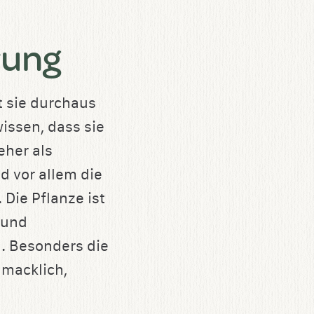
rung
t sie durchaus
issen, dass sie
eher als
d vor allem die
Die Pflanze ist
 und
n. Besonders die
hmacklich,