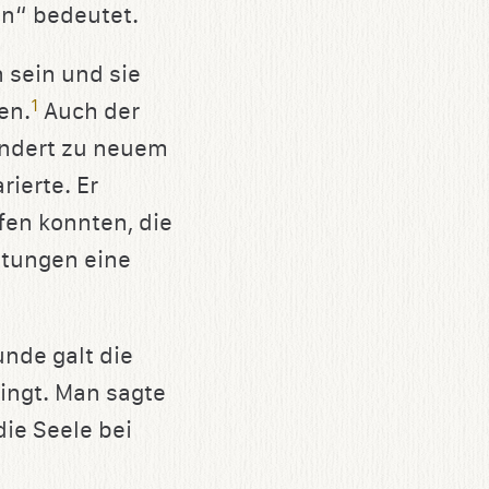
en“ bedeutet.
 sein und sie
1
en.
Auch der
undert zu neuem
rierte. Er
fen konnten, die
itungen eine
nde galt die
ringt. Man sagte
die Seele bei