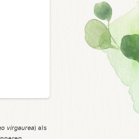
go virgaurea
) als
 inneren