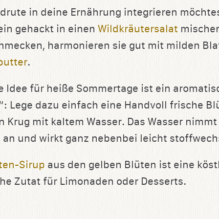
drute in deine Ernährung integrieren möchtes
ein gehackt in einen
Wildkräutersalat
mischen
chmecken, harmonieren sie gut mit milden Bla
butter
.
 Idee für heiße Sommertage ist ein aromatis
 Lege dazu einfach eine Handvoll frische Blü
n Krug mit kaltem Wasser. Das Wasser nimmt 
an und wirkt ganz nebenbei leicht stoffwec
ten-Sirup
aus den gelben Blüten ist eine köst
e Zutat für Limonaden oder Desserts.