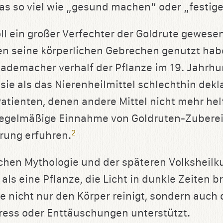
was so viel wie „gesund machen“ oder „festig
ll ein großer Verfechter der Goldrute gewesen
n seine körperlichen Gebrechen genutzt hab
ademacher verhalf der Pflanze im 19. Jahrh
ie als das Nierenheilmittel schlechthin dekla
Patienten, denen andere Mittel nicht mehr hel
 regelmäßige Einnahme von Goldruten-Zubere
2
rung erfuhren.
chen Mythologie und der späteren Volksheilku
ls eine Pflanze, die Licht in dunkle Zeiten b
ie nicht nur den Körper reinigt, sondern auch 
ess oder Enttäuschungen unterstützt.