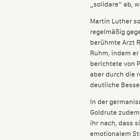
„solidare“ ab, 
Martin Luther so
regelmäßig gege
berühmte Arzt R
Ruhm, indem er s
berichtete von 
aber durch die
deutliche Besse
In der germanis
Goldrute zudem a
ihr nach, dass s
emotionalem Str