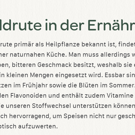
ldrute in der Ernäh
ute primär als Heilpflanze bekannt ist, finde
einer naturnahen Küche. Man muss allerdings w
ben, bitteren Geschmack besitzt, weshalb sie 
in kleinen Mengen eingesetzt wird. Essbar sin
tzen im Frühjahr sowie die Blüten im Sommer. 
llen Flavonoiden und enthält zudem Vitamine
die unseren Stoffwechsel unterstützen könne
ich hervorragend, um Speisen nicht nur gesc
tisch aufzuwerten.