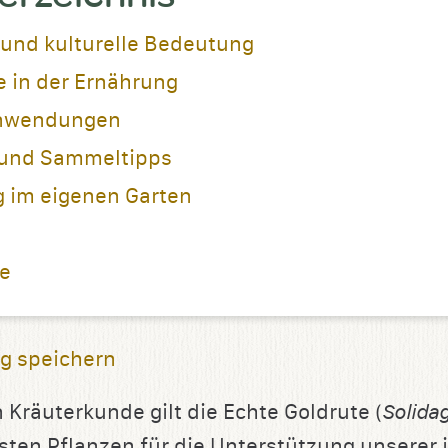
 und kulturelle Bedeutung
e in der Ernährung
Anwendungen
und Sammeltipps
g im eigenen Garten
ie
g speichern
 Kräuterkunde gilt die Echte Goldrute (
Solida
gsten Pflanzen für die Unterstützung unserer