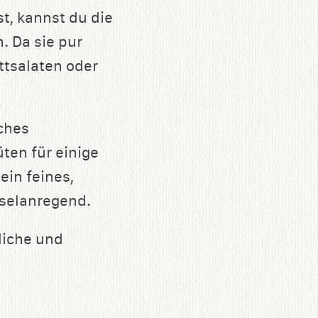
t, kannst du die
. Da sie pur
ttsalaten oder
ches
ten für einige
ein feines,
hselanregend.
liche und