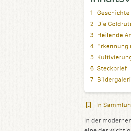
Geschichte
Die Goldrut
Heilende 
Erkennung 
Kultivierun
Steckbrief
Bildergaler
In
In Sammlun
Sammlung
In der modernen
speichern
eine der wichti