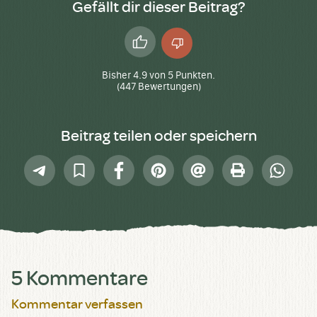
Gefällt dir dieser Beitrag?
Daumen
Daumen
hoch
runter
Bisher
4.9
von
5
Punkten.
(
447
Bewertungen)
Beitrag teilen oder speichern
Telegram
In
Facebook
Pinterest
E-
Drucken
Whatsap
Sammlung
Mail
speichern
5 Kommentare
Kommentar verfassen