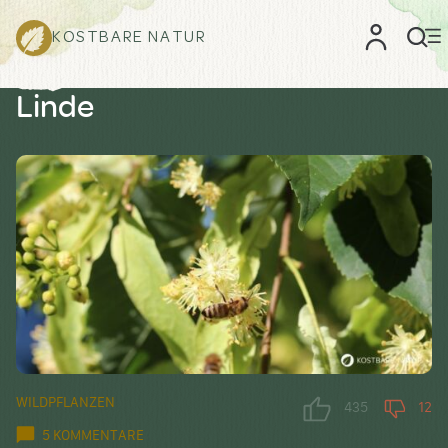
KOSTBARE NATUR
Linde
WILDPFLANZEN
435
12
5 KOMMENTARE