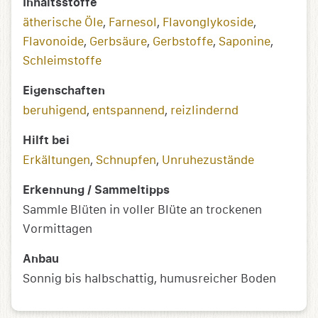
Inhaltsstoffe
ätherische Öle
,
Farnesol
,
Flavonglykoside
,
Flavonoide
,
Gerbsäure
,
Gerbstoffe
,
Saponine
,
Schleimstoffe
Eigenschaften
beruhigend
,
entspannend
,
reizlindernd
Hilft bei
Erkältungen
,
Schnupfen
,
Unruhezustände
Erkennung / Sammeltipps
Sammle Blüten in voller Blüte an trockenen
Vormittagen
Anbau
Sonnig bis halbschattig, humusreicher Boden