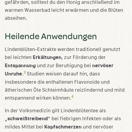
gefährden, solltest du den Honig anschließend im
warmen Wasserbad leicht erwärmen und die Blüten
abseihen.
Heilende Anwendungen
Lindenblüten‑Extrakte werden traditionell genutzt
bei leichten
Erkältungen
, zur Förderung der
Entspannung
und zur Beruhigung bei
nervöser
3
Unruhe
.
Studien weisen darauf hin, dass
insbesondere die enthaltenen Flavonoide und
ätherischen Öle Schleimhäute reizlindernd und mild
4
entspannend wirken können.
In der Volksmedizin gilt Lindenblütentee als
„
schweißtreibend
“ bei fiebrigen Infekten oder als
mildes Mittel bei
Kopfschmerzen
und nervöser