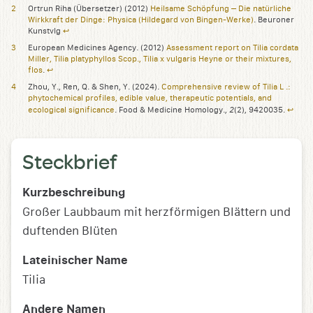
Ortrun Riha (Übersetzer) (2012)
Heilsame Schöpfung – Die natürliche
Wirkkraft der Dinge: Physica (Hildegard von Bingen-Werke)
. Beuroner
Kunstvlg
↩︎
European Medicines Agency. (2012)
Assessment report on Tilia cordata
Miller, Tilia platyphyllos Scop., Tilia x vulgaris Heyne or their mixtures,
flos
.
↩︎
Zhou, Y., Ren, Q. & Shen, Y. (2024).
Comprehensive review of Tilia L .:
phytochemical profiles, edible value, therapeutic potentials, and
2
ecological significance
. Food & Medicine Homology.,
(2), 9420035.
↩︎
Steckbrief
Kurzbeschreibung
Großer Laubbaum mit herzförmigen Blättern und
duftenden Blüten
Lateinischer Name
Tilia
Andere Namen