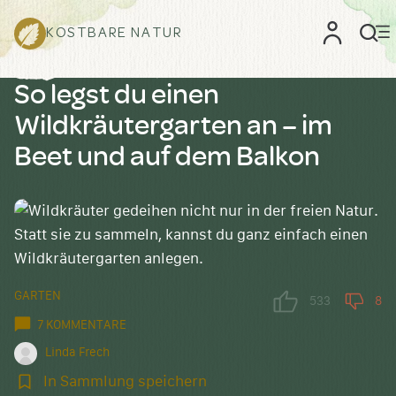
KOSTBARE NATUR
So legst du einen
Wildkräutergarten an – im
Beet und auf dem Balkon
GARTEN
533
8
7 KOMMENTARE
Linda Frech
In
In Sammlung speichern