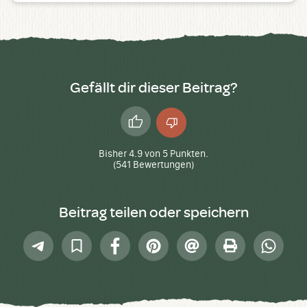
Gefällt dir dieser Beitrag?
Daumen
Daumen
hoch
runter
Bisher
4.9
von
5
Punkten.
(
541
Bewertungen)
Beitrag teilen oder speichern
Telegram
In
Facebook
Pinterest
E-
Drucken
Whatsap
Sammlung
Mail
speichern