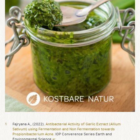
Fajryana A., (2022).
Antibacterial Activity of Garlic Extract (Allium
Sativum) using Fermentation and Non Fermentation towards
Propionibacterium Acne
. IOP Converence Series Earth and
Environmental Science
↩︎