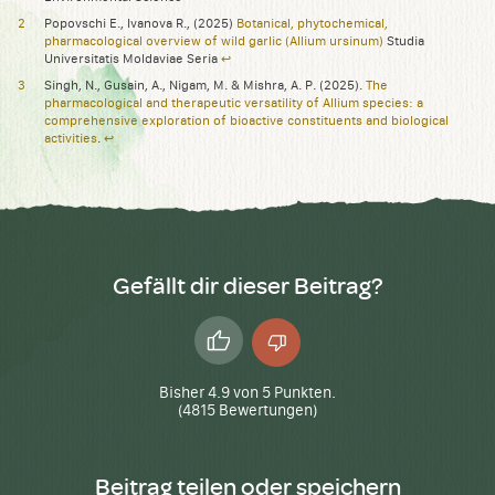
Popovschi E., Ivanova R., (2025)
Botanical, phytochemical,
pharmacological overview of wild garlic (Allium ursinum)
Studia
Universitatis Moldaviae Seria
↩︎
Singh, N., Gusain, A., Nigam, M. & Mishra, A. P. (2025).
The
pharmacological and therapeutic versatility of Allium species: a
comprehensive exploration of bioactive constituents and biological
activities
.
↩︎
Gefällt dir dieser Beitrag?
Daumen
Daumen
hoch
runter
Bisher
4.9
von
5
Punkten.
(
4815
Bewertungen)
Beitrag teilen oder speichern