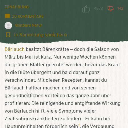
ERNÄHRUNG
4673
142
20 KOMMENTARE
Kostbare Natur
In
In Sammlung speichern
Sammlung
speichern
Bärlauch
besitzt Bärenkräfte – doch die Saison von
März bis Mai ist kurz. Nur wenige Wochen können
die grünen Blätter geerntet werden, bevor das Kraut
in die Blüte übergeht und bald darauf ganz
verschwindet. Mit diesen Rezepten, kannst du
Bärlauch haltbar machen und von seinen
gesundheitlichen Vorteilen das ganze Jahr über
profitieren: Die reinigende und entgiftende Wirkung
von Bärlauch hilft, viele Symptome vieler
Zivilisationskrankheiten zu lindern. Er kann bei
1
Hautunreinheiten förderlich sein
, die Verdauung