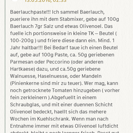
13.05.2016, 02:33
Baerlauchpaste!!! Ich sammel Baerlauch,
pueriere ihn mit dem Stabmixer, gebe auf 100g
Baerlauch 7gr Salz und etwas Olivenoel. Das
fuelle ich portionsweise in kleine TK – Beutel (
100-200g ) und friere diese dann ein. Mind. 1
Jahr haltbar!!! Bei Bedarf taue ich einen Beutel
auf, gebe auf 100g Paste, ca. 50g geriebenen
Parmesan oder Peccorino (oder anderen
Hartkaese) dazu, und ca.50g geriebene
Walnuesse, Haselnuesse, oder Mandeln
(Pinienkerne sind mir zu teuer). Wer mag, kann
noch getrocknete Tomaten hinzugeben ( vorher
fein zerkleinern ).Abgefuellt in einem
Schraubglas, und mit einer duennen Schicht
Olivenoel bedeckt, haellt sich das mehere
Wochen im Kuehlschrank. Wenn man nach
Entnahme immer mit etwas Olivenoel luftdicht