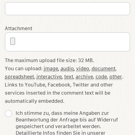
Attachment
The maximum upload file size: 32 MB.
You can upload:
image
,
audio
,
video
,
document
,
spreadsheet
,
interactive
,
text
,
archive
,
code
,
other
.
Links to YouTube, Facebook, Twitter and other
services inserted in the comment text will be
automatically embedded.
Ich stimme zu, dass meine Angaben zur
Beantwortung der Anfrage bis auf Widerruf
gespeichert und verarbeitet werden.
Detaillierte Infos finden Sie in unserer