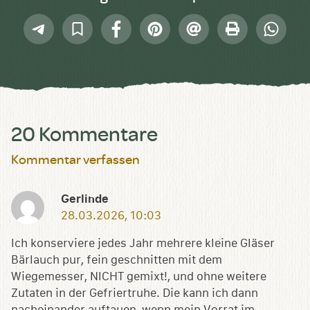
Telegram
In
Facebook
Pinterest
E-
Drucken
Whatsap
Sammlung
Mail
speichern
20 Kommentare
Kommentar verfassen
Gerlinde
28.03.2026, 10:03
Ich konserviere jedes Jahr mehrere kleine Gläser
Bärlauch pur, fein geschnitten mit dem
Wiegemesser, NICHT gemixt!, und ohne weitere
Zutaten in der Gefriertruhe. Die kann ich dann
nacheinander auftauen, wenn mein Vorrat im