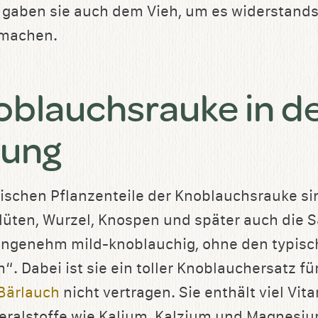
 gaben sie auch dem Vieh, um es widerstand
 machen.
oblauchsrauke in d
rung
rdischen Pflanzenteile der Knoblauchsrauke si
Blüten, Wurzel, Knospen und später auch die 
angenehm mild-knoblauchig, ohne den typis
. Dabei ist sie ein toller Knoblauchersatz fü
Bärlauch
nicht vertragen. Sie enthält viel Vit
eralstoffe wie Kalium, Kalzium und Magnesi