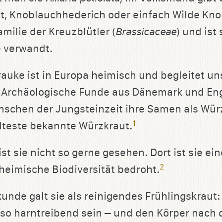
t, Knoblauchhederich oder einfach Wilde Kn
amilie der Kreuzblütler (
Brassicaceae
) und ist
 verwandt.
auke ist in Europa heimisch und begleitet uns
 Archäologische Funde aus Dänemark und Eng
nschen der Jungsteinzeit ihre Samen als Wür
1
 älteste bekannte Würzkraut.
st sie nicht so gerne gesehen. Dort ist sie ein
2
 heimische Biodiversität bedroht.
kunde galt sie als reinigendes Frühlingskraut:
also harntreibend sein – und den Körper nach