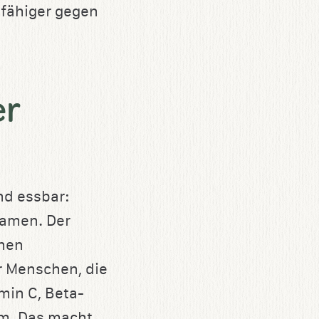
sfähiger gegen
er
nd essbar:
Samen. Der
chen
r Menschen, die
amin C, Beta-
um. Das macht