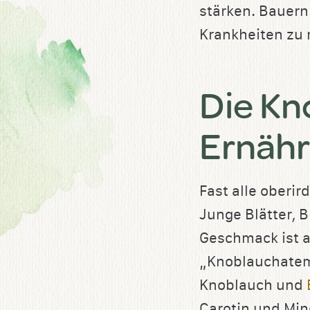
stärken. Bauern
Krankheiten zu
Die Kn
Ernäh
Fast alle oberi
Junge Blätter, 
Geschmack ist 
„Knoblauchatem“
Knoblauch und
Carotin und Min