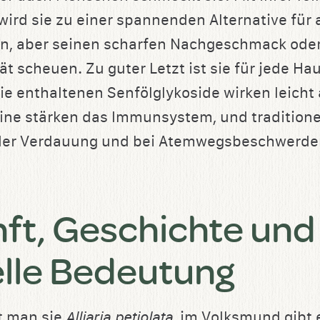
rd sie zu einer spannenden Alternative für a
n, aber seinen scharfen Nachgeschmack oder
ät scheuen. Zu guter Letzt ist sie für jede H
e enthaltenen Senfölglykoside wirken leicht a
mine stärken das Immunsystem, und traditionel
der Verdauung und bei Atemwegsbeschwerden
ft, Geschichte und
elle Bedeutung
t man sie
Alliaria petiolata
, im Volksmund gibt