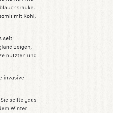
oblauchsrauke.
 somit mit Kohl,
 seit
land zeigen,
ze nutzten und
e invasive
 Sie sollte „das
 dem Winter