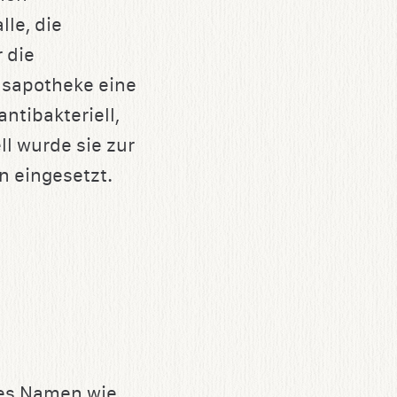
lle, die
 die
ausapotheke eine
ntibakteriell,
l wurde sie zur
 eingesetzt.
 es Namen wie