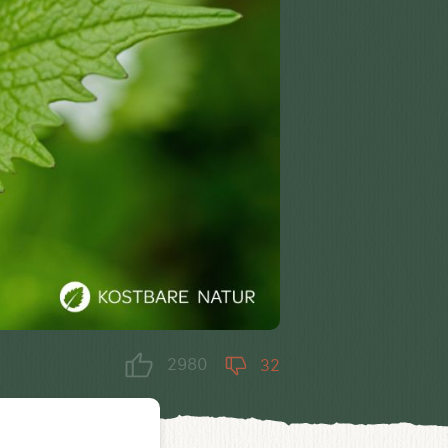
2980
32