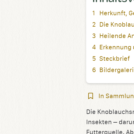
Herkunft, G
Die Knobla
Heilende 
Erkennung 
Steckbrief
Bildergaler
In
In Sammlun
Sammlung
Die Knoblauchsra
speichern
Insekten – daru
Futterquelle. A