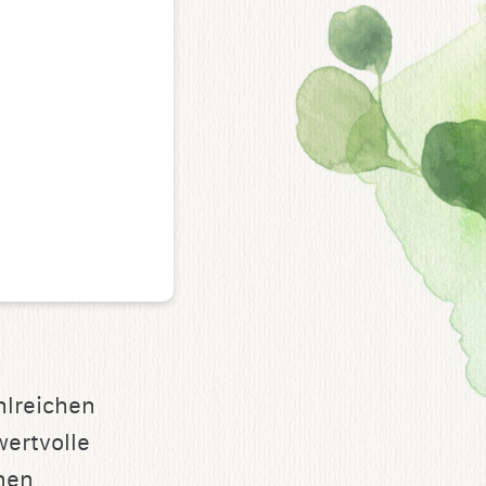
hlreichen
wertvolle
inen