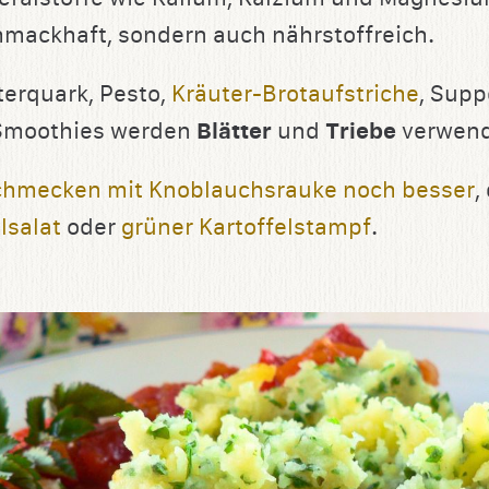
chmackhaft, sondern auch nährstoffreich.
terquark, Pesto,
Kräuter-Brotaufstriche
, Supp
Smoothies werden
Blätter
und
Triebe
verwend
chmecken mit Knoblauchsrauke noch besser
,
lsalat
oder
grüner Kartoffelstampf
.