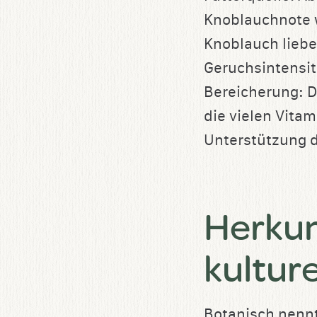
Knoblauchnote wi
Knoblauch liebe
Geruchsintensit
Bereicherung: Di
die vielen Vita
Unterstützung 
Herkun
kultur
Botanisch nenn