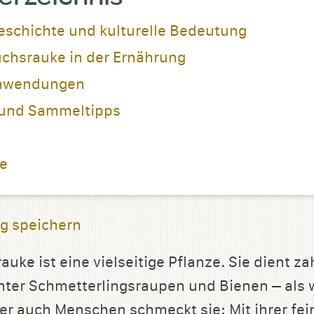
eschichte und kulturelle Bedeutung
uchsrauke in der Ernährung
Anwendungen
und Sammeltipps
ie
g speichern
uke ist eine vielseitige Pflanze. Sie dient za
nter Schmetterlingsraupen und Bienen – als 
ber auch Menschen schmeckt sie: Mit ihrer fe