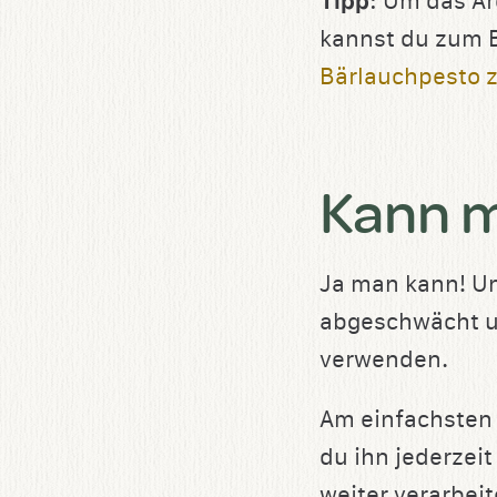
Tipp
: Um das Ar
kannst du zum 
Bärlauchpesto 
Kann m
Ja man kann! Und
abgeschwächt un
verwenden.
Am einfachsten 
du ihn jederzei
weiter verarbeit