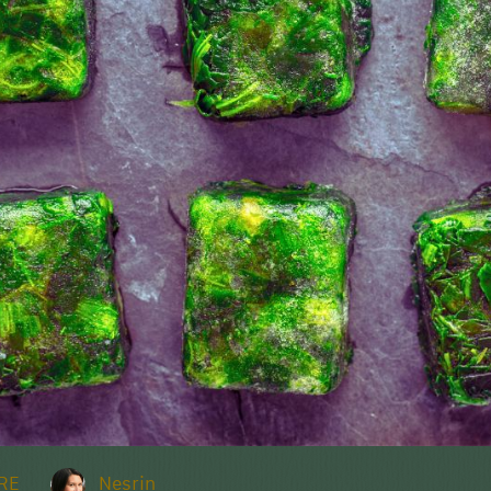
RE
Nesrin