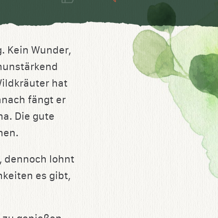
g. Kein Wunder,
mmunstärkend
ildkräuter hat
anach fängt er
a. Die gute
hen.
, dennoch lohnt
keiten es gibt,