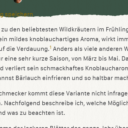
g speichern
 zu den beliebtesten Wildkräutern im Frühlin
 ein mildes knoblauchartiges Aroma, wirkt i
1
uf die Verdauung.
Anders als viele anderen W
ur eine sehr kurze Saison, von März bis Mai. D
d verliert sein schmackhaftes Knoblaucharom
annst Bärlauch einfrieren und so haltbar mac
schmecker kommt diese Variante nicht infrage
h. Nachfolgend beschreibe ich, welche Möglich
nd was zu beachten ist.