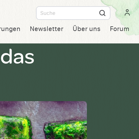
Suche
nach
rungen
Newsletter
Über uns
Forum
 das