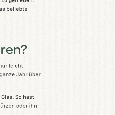
 zu genießen,
as beliebte
eren?
nur leicht
ganze Jahr über
 Glas. So hast
würzen oder ihn