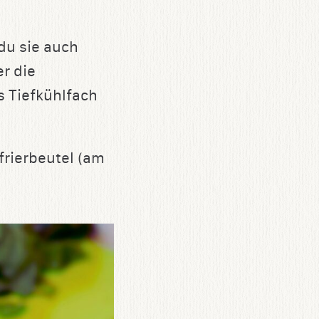
du sie auch
er die
s Tiefkühlfach
frierbeutel (am