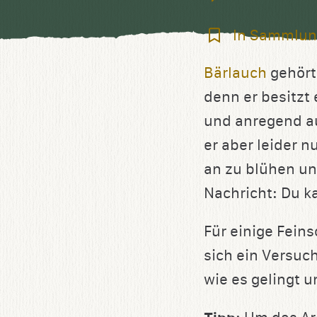
In
In Sammlun
Sammlung
Bärlauch
gehört
speichern
denn er besitzt
und anregend a
er aber leider n
an zu blühen un
Nachricht: Du k
Für einige Fein
sich ein Versuc
wie es gelingt u