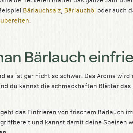
oma der leckeren Blätter das ganze Jahr über
Beispiel
Bärlauchsalz
,
Bärlauchöl
oder auch d
zubereiten
.
an Bärlauch einfri
 es ist gar nicht so schwer. Das Aroma wird 
d du kannst die schmackhaften Blätter das 
geht das Einfrieren von frischem Bärlauch im
t griffbereit und kannst damit deine Speisen 
en.