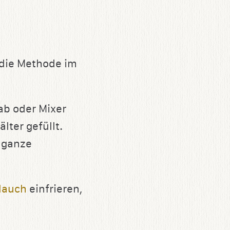
s die Methode im
ab oder Mixer
lter gefüllt.
s ganze
lauch
einfrieren,