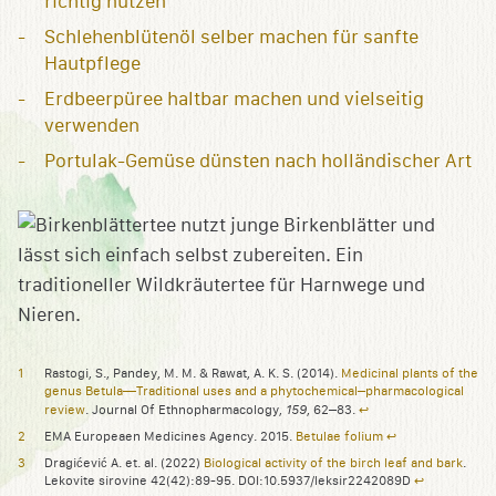
richtig nutzen
Schlehenblütenöl selber machen für sanfte
Hautpflege
Erdbeerpüree haltbar machen und vielseitig
verwenden
Portulak-Gemüse dünsten nach holländischer Art
Rastogi, S., Pandey, M. M. & Rawat, A. K. S. (2014).
Medicinal plants of the
genus Betula—Traditional uses and a phytochemical–pharmacological
159
review
. Journal Of Ethnopharmacology,
, 62–83.
↩︎
EMA Europeaen Medicines Agency. 2015.
Betulae folium
↩︎
Dragićević A. et. al. (2022)
Biological activity of the birch leaf and bark
.
Lekovite sirovine 42(42):89-95. DOI:10.5937/leksir2242089D
↩︎