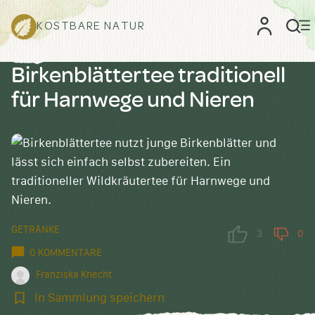
KOSTBARE NATUR
Birkenblättertee traditionell
für Harnwege und Nieren
GETRÄNKE
3
0
0 KOMMENTARE
Franziska Knecht
In
In Sammlung speichern
Sammlung