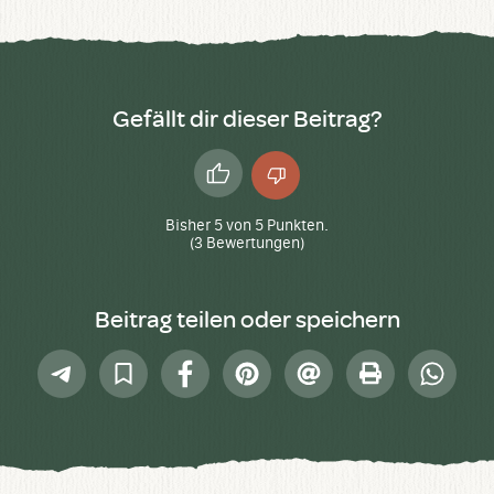
Gefällt dir dieser Beitrag?
Daumen
Daumen
hoch
runter
Bisher
5
von
5
Punkten.
(
3
Bewertungen)
Beitrag teilen oder speichern
Telegram
In
Facebook
Pinterest
E-
Drucken
Whatsap
Sammlung
Mail
speichern