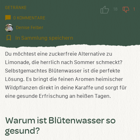
GETRÄNKE
18
1
0 KOMMENTARE
Denise Felber
In
In Sammlung speichern
Sammlung
speichern
Du möchtest eine zuckerfreie Alternative zu
Limonade, die herrlich nach Sommer schmeckt?
Selbstgemachtes Blütenwasser ist die perfekte
Lösung. Es bringt die feinen Aromen heimischer
Wildpflanzen direkt in deine Karaffe und sorgt für
eine gesunde Erfrischung an heißen Tagen.
Warum ist Blütenwasser so
gesund?