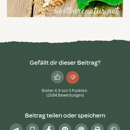
Gefällt dir dieser Beitrag?
Daumen
Daumen
hoch
runter
Bisher
4.9
von
5
Punkten.
(
2084
Bewertungen)
Beitrag teilen oder speichern
Telegram
In
Facebook
Pinterest
E-
Drucken
Whatsap