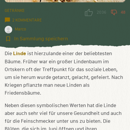
GETRÄNKE
2036
48
2 KOMMENTARE
Marco
In
In Sammlung speichern
Sammlung
speichern
Die
Linde
ist hierzulande einer der beliebtesten
Bäume. Früher war ein großer Lindenbaum im
Ortskern oft der Treffpunkt für das soziale Leben,
um sie herum wurde getanzt, gelacht, gefeiert. Nach
Kriegen pflanzte man neue Linden als
Friedensbäume.
Neben diesen symbolischen Werten hat die Linde
aber auch sehr viel für unsere Gesundheit und auch
für die Feinschmecker unter uns zu bieten. Die
Blüten, die sich im Juni öffnen und ihren