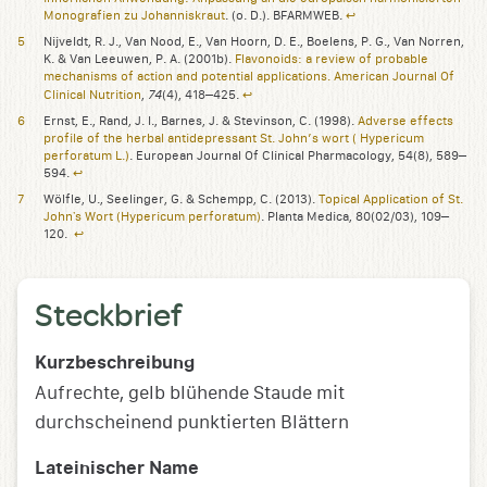
Monografien zu Johanniskraut
. (o. D.). BFARMWEB.
↩︎
Nijveldt, R. J., Van Nood, E., Van Hoorn, D. E., Boelens, P. G., Van Norren,
K. & Van Leeuwen, P. A. (2001b).
Flavonoids: a review of probable
mechanisms of action and potential applications. American Journal Of
74
Clinical Nutrition
,
(4), 418–425.
↩︎
Ernst, E., Rand, J. I., Barnes, J. & Stevinson, C. (1998).
Adverse effects
profile of the herbal antidepressant St. John’s wort ( Hypericum
perforatum L.)
. European Journal Of Clinical Pharmacology, 54(8), 589–
594.
↩︎
Wölfle, U., Seelinger, G. & Schempp, C. (2013).
Topical Application of St.
Johnʼs Wort (Hypericum perforatum)
. Planta Medica, 80(02/03), 109–
120.
↩︎
Steckbrief
Kurzbeschreibung
Aufrechte, gelb blühende Staude mit
durchscheinend punktierten Blättern
Lateinischer Name