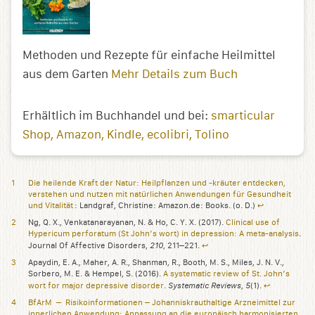
Methoden und Rezepte für einfache Heilmittel
aus dem Garten
Mehr Details zum Buch
Erhältlich im Buchhandel und bei:
smarticular
Shop
Amazon
Kindle
ecolibri
Tolino
Die heilende Kraft der Natur: Heilpflanzen und -kräuter entdecken,
verstehen und nutzen mit natürlichen Anwendungen für Gesundheit
und Vitalität
: Landgraf, Christine: Amazon.de: Books. (o. D.)
↩︎
Ng, Q. X., Venkatanarayanan, N. & Ho, C. Y. X. (2017).
Clinical use of
Hypericum perforatum (St John’s wort) in depression: A meta-analysis
.
210
Journal Of Affective Disorders,
, 211–221.
↩︎
Apaydin, E. A., Maher, A. R., Shanman, R., Booth, M. S., Miles, J. N. V.,
Sorbero, M. E. & Hempel, S. (2016).
A systematic review of St. John’s
Systematic Reviews
5
wort for major depressive disorder
.
,
(1).
↩︎
BfArM – Risikoinformationen – Johanniskrauthaltige Arzneimittel zur
innerlichen
Anwendung
: Anpassung an die europäisch harmonisierten