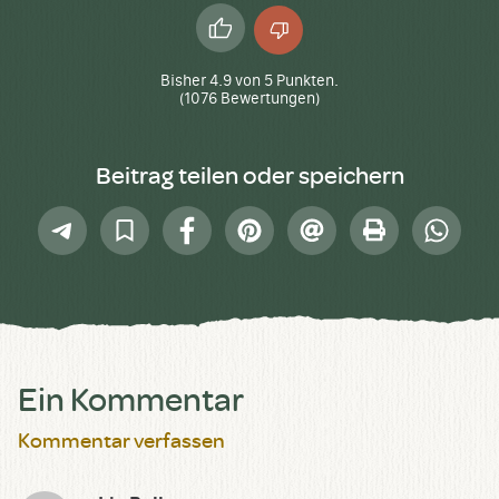
Daumen
Daumen
hoch
runter
Bisher
4.9
von
5
Punkten.
(
1076
Bewertungen)
Beitrag teilen oder speichern
Telegram
In
Facebook
Pinterest
E-
Drucken
Whatsap
Sammlung
Mail
speichern
Ein Kommentar
Kommentar verfassen