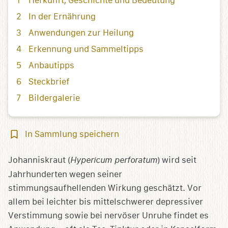
Herkunft, Geschichte und Bedeutung
In der Ernährung
Anwendungen zur Heilung
Erkennung und Sammeltipps
Anbautipps
Steckbrief
Bildergalerie
In
In Sammlung speichern
Sammlung
speichern
Johanniskraut (
Hypericum perforatum
) wird seit
Jahrhunderten wegen seiner
stimmungsaufhellenden Wirkung geschätzt. Vor
allem bei leichter bis mittelschwerer depressiver
Verstimmung sowie bei nervöser Unruhe findet es