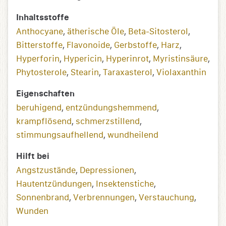
Inhaltsstoffe
Anthocyane
,
ätherische Öle
,
Beta-Sitosterol
,
Bitterstoffe
,
Flavonoide
,
Gerbstoffe
,
Harz
,
Hyperforin
,
Hypericin
,
Hyperinrot
,
Myristinsäure
,
Phytosterole
,
Stearin
,
Taraxasterol
,
Violaxanthin
Eigenschaften
beruhigend
,
entzündungs­­hemmend
,
krampflösend
,
schmerzstillend
,
stimmungsaufhellend
,
wundheilend
Hilft bei
Angstzustände
,
Depressionen
,
Hautentzündungen
,
Insektenstiche
,
Sonnenbrand
,
Verbrennungen
,
Verstauchung
,
Wunden