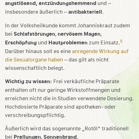
angstlösend, entzündungshemmend
und –
insbesondere äußerlich –
antibakteriell
.
In der Volksheilkunde kommt Johanniskraut zudem
bei
Schlafstörungen
,
nervösem Magen
,
5
Erschöpfung
und
Hautproblemen
zum Einsatz.
Darüber hinaus soll es eine
anregende Wirkung auf
die Sexualorgane haben
– das gilt als nicht
wissenschaftlich belegt.
Wichtig zu wissen:
Frei verkäufliche Präparate
enthalten oft nur geringe Wirkstoffmengen und
erreichen nicht die in Studien verwendete Dosierung.
Hochdosierte Präparate sind apotheken- oder
verschreibungspflichtig.
Äußerlich wird das sogenannte „Rotöl“ traditionell
bei
Prellungen
,
Sonnenbrand
,