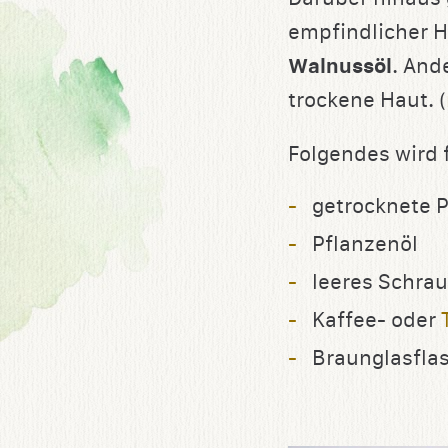
empfindlicher H
Walnussöl
. And
trockene Haut. (
Folgendes wird 
getrocknete P
Pflanzenöl
leeres Schra
Kaffee- oder
Braunglasfla