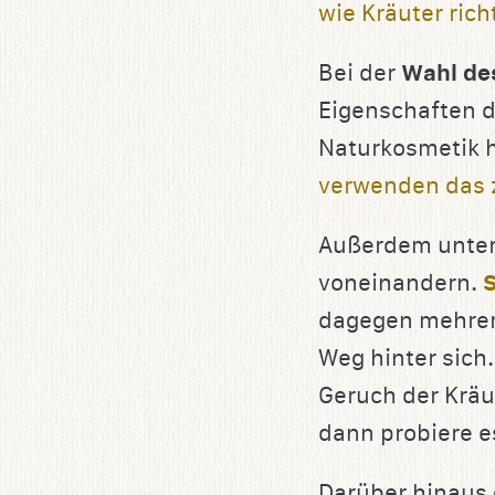
wie Kräuter ric
Bei der
Wahl des
Eigenschaften d
Naturkosmetik h
verwenden das 
Außerdem unters
voneinandern.
dagegen mehrere
Weg hinter sich
Geruch der Kräu
dann probiere e
Darüber hinaus 