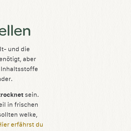
ellen
lt- und die
nötigt, aber
 Inhaltsstoffe
nder.
trocknet
sein.
l in frischen
ollten welke,
Hier erfährst du