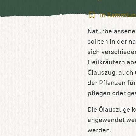
In
In Sammlun
Sammlung
Naturbelassene 
speichern
sollten in der n
sich verschiede
Heilkräutern ab
Ölauszug, auch 
der Pflanzen fü
pflegen oder ge
Die Ölauszuge k
angewendet we
werden.