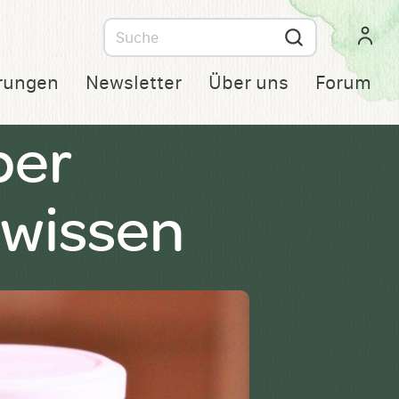
Suche
nach
rungen
Newsletter
Über uns
Forum
ber
 wissen