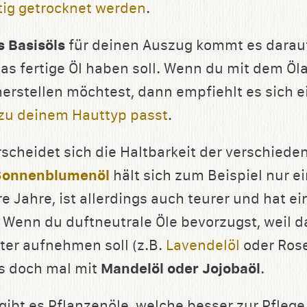
htig getrocknet werden
.
 Basisöls
für deinen Auszug kommt es darauf
as fertige Öl haben soll. Wenn du mit dem Ö
erstellen möchtest, dann empfiehlt es sich 
zu deinem Hauttyp passt
.
cheidet sich die Haltbarkeit der verschieden
Sonnenblumenöl
hält sich zum Beispiel nur ei
 Jahre, ist allerdings auch teurer und hat e
. Wenn du duftneutrale Öle bevorzugst, weil d
ter aufnehmen soll (z.B.
Lavendelöl
oder Rose
s doch mal mit
Mandelöl oder Jojobaöl
.
gibt es Pflanzenöle, welche besser zur Pflege