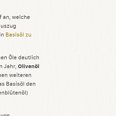
 an, welche
lauszug
ein
Basisöl zu
en Öle deutlich
n Jahr,
Olivenöl
inen weiteren
as Basisöl den
nblütenöl)
 von