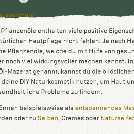
g speichern
Pflanzenöle enthalten viele positive Eigensc
atürlichen Hautpflege nicht fehlen! Je nach H
ne Pflanzenöle, welche du mit Hilfe von gesu
er noch viel wirkungsvoller machen kannst. I
Öl-Mazerat genannt, kannst du die öllösliche
r deine DIY Naturkosmetik nutzen, um Haut u
sundheitliche Probleme zu lindern.
önnen beispielsweise als
entspannendes Mas
rden oder zu
Salben
, Cremes oder
Naturseife