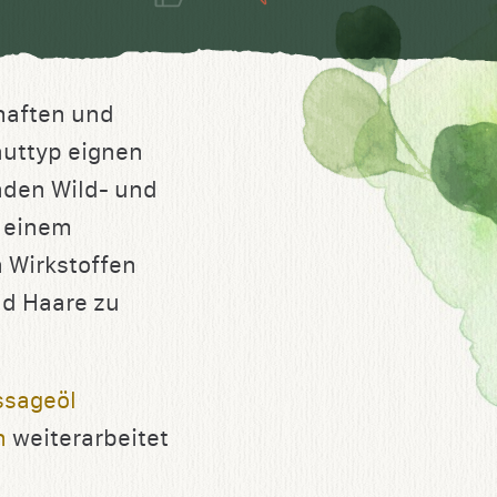
haften und
auttyp eignen
nden Wild- und
n einem
n Wirkstoffen
nd Haare zu
sageöl
n
weiterarbeitet