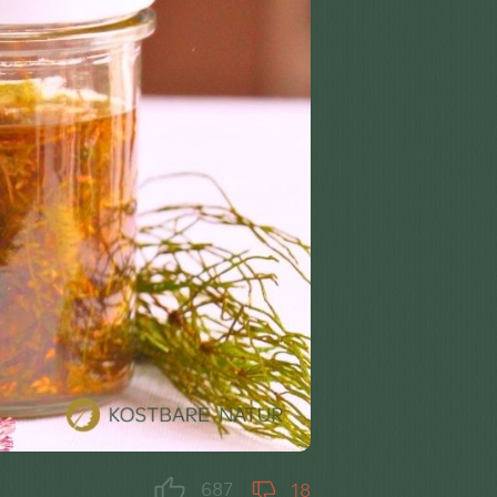
687
18