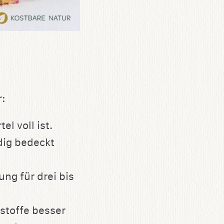
r:
el voll ist.
ndig bedeckt
ng für drei bis
kstoffe besser