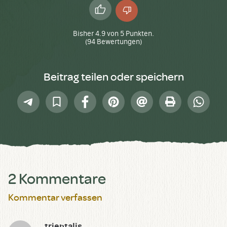
Daumen
Daumen
hoch
runter
Bisher
4.9
von
5
Punkten.
(
94
Bewertungen)
Beitrag teilen oder speichern
Telegram
In
Facebook
Pinterest
E-
Drucken
Whatsap
Sammlung
Mail
speichern
2 Kommentare
Kommentar verfassen
trientalis