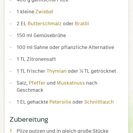
1 kleine
Zwiebel
2 EL
Butterschmalz
oder
Bratöl
150 ml Gemüsebrühe
100 ml Sahne oder pflanzliche Alternative
1 TL Zitronensaft
1 TL frischer
Thymian
oder ½ TL getrocknet
Salz,
Pfeffer
und
Muskatnuss
nach
Geschmack
1 EL gehackte
Petersilie
oder
Schnittlauch
Zubereitung
Pilze putzen und in gleich große Stücke