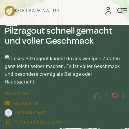
KOSTBARE NATUR
Pilzragout schnell gemacht
und voller Geschmack
ERNÄHRUNG
8
0
1 KOMMENTAR
Franziska Knecht
In
In Sammlung speichern
Sammlung