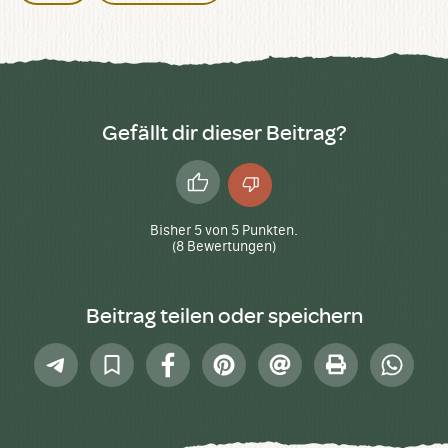
Gefällt dir dieser Beitrag?
Daumen
Daumen
hoch
runter
Bisher
5
von
5
Punkten.
(
8
Bewertungen)
Beitrag teilen oder speichern
Telegram
In
Facebook
Pinterest
E-
Drucken
Whatsap
Sammlung
Mail
speichern