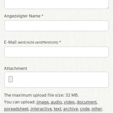
Angezeigter Name
*
E-Mail
*
(wird nicht veröffentlicht)
Attachment
The maximum upload file size: 32 MB.
You can upload:
image
,
audio
,
video
,
document
,
spreadsheet
,
interactive
,
text
,
archive
,
code
,
other
.