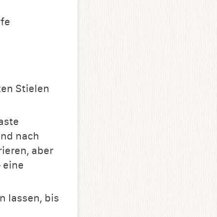
rfe
en Stielen
aste
und nach
rieren, aber
– eine
 lassen, bis