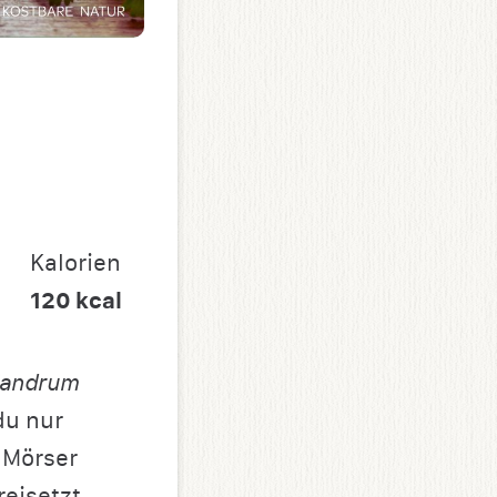
Kalorien
120
kcal
iandrum
du nur
m Mörser
eisetzt.