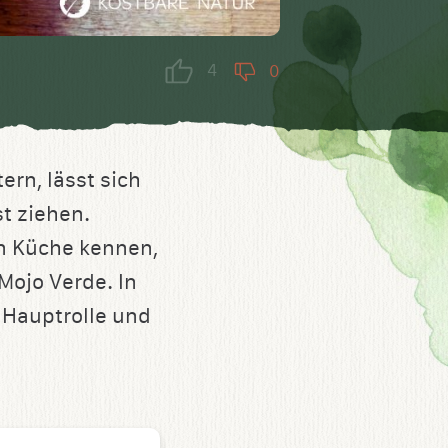
4
0
rn, lässt sich
st ziehen.
en Küche kennen,
Mojo Verde. In
 Hauptrolle und