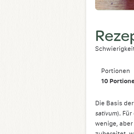
Rezep
Schwierigkei
Portionen
10
Portion
Die Basis der
sativum
). Fü
wenige, aber 
zubereitet, 