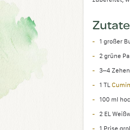
Zutat
1 großer B
2 grüne Pa
3–4 Zehe
1 TL
Cumin
100 ml hoc
2 EL Weiß
1 Prise gr