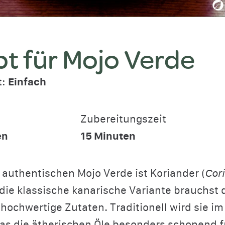
t für Mojo Verde
t:
Einfach
Zubereitungszeit
en
15
Minuten
 authentischen Mojo Verde ist Koriander (
Cor
r die klassische kanarische Variante brauchst 
hochwertige Zutaten. Traditionell wird sie i
was die ätherischen Öle besonders schonend fr