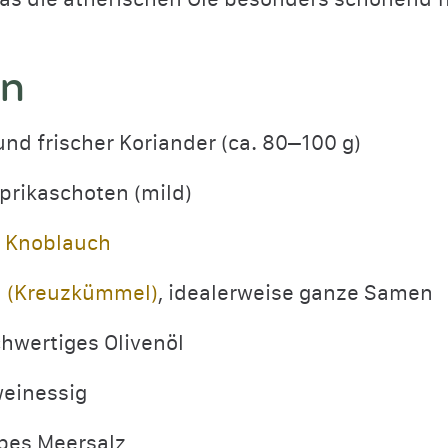
en
und frischer Koriander (ca. 80–100 g)
prikaschoten (mild)
n
Knoblauch
 (Kreuzkümmel)
, idealerweise ganze Samen
hwertiges Olivenöl
weinessig
obes Meersalz