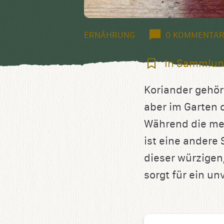
ERNÄHRUNG
0 KOMMENTAR
In
In Sammlun
Sammlung
Koriander gehör
speichern
aber im Garten o
Während die mei
ist eine andere 
dieser würzigen
sorgt für ein u