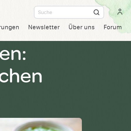
Suche
nach
rungen
Newsletter
Über uns
Forum
en:
schen