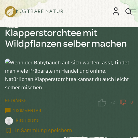
KOSTBARE NATUR
Klapperstorchtee mit
Wildpflanzen selber machen
GETRÄNKE
72
0
1 KOMMENTAR
Rita Helene
In
In Sammlung speichern
Sammlung