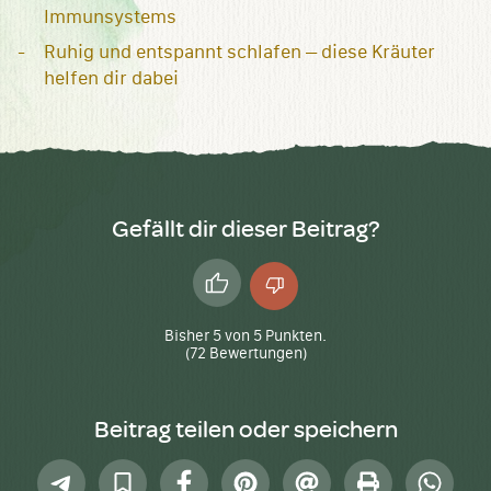
Immunsystems
Ruhig und entspannt schlafen – diese Kräuter
helfen dir dabei
Gefällt dir dieser Beitrag?
Daumen
Daumen
hoch
runter
Bisher
5
von
5
Punkten.
(
72
Bewertungen)
Beitrag teilen oder speichern
Telegram
In
Facebook
Pinterest
E-
Drucken
Whatsap