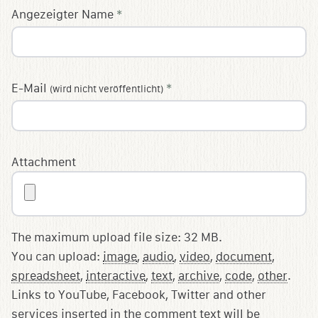
Angezeigter Name
*
E-Mail
*
(wird nicht veröffentlicht)
Attachment
The maximum upload file size: 32 MB.
You can upload:
image
,
audio
,
video
,
document
,
spreadsheet
,
interactive
,
text
,
archive
,
code
,
other
.
Links to YouTube, Facebook, Twitter and other
services inserted in the comment text will be