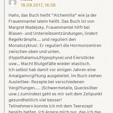
18.09.2017, 16:58
Hallo, das Buch heißt “Alchemilla” wie ja der
Frauenmantel latein heißt. Das Buch ist von
Margret Madejsky. Frauenmantel hilft bei
Blasen- und Unterleibsentzündungen, lindert
Regelkrämpfe…. und reguliert den
Monatszyklus!. Er reguliert die Hormonzentren
zwischen oben und unten.
(Hypothalamus/Hypophyse) und Eierstöcke
usw… Macht Blutgefäße wieder elastisch.
Ich selbst hab damit vor einigen Jahren eine
Amalgamvrgiftung ausgeleitet. Im Buch stehen
Ausleittee- Rezepte bei verschiedenen
Vergiftungen….. (Schwermetalle, Quecksilber
usw.) zumindest geht es mir seit dem Zeitpunkt
gesundheitlich viel besser!
Teilnehmern konnte ich mit dem Teerezept
bereits helfen. Ich ärgere mich nur, das ich das