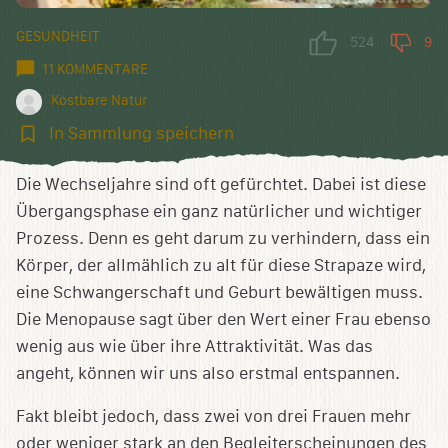
GESUNDHEIT
524
9
11 KOMMENTARE
Kostbare Natur
In
In Sammlung speichern
Sammlung
speichern
Die Wechseljahre sind oft gefürchtet. Dabei ist diese
Übergangsphase ein ganz natürlicher und wichtiger
Prozess. Denn es geht darum zu verhindern, dass ein
Körper, der allmählich zu alt für diese Strapaze wird,
eine Schwangerschaft und Geburt bewältigen muss.
Die Menopause sagt über den Wert einer Frau ebenso
wenig aus wie über ihre Attraktivität. Was das
angeht, können wir uns also erstmal entspannen.
Fakt bleibt jedoch, dass zwei von drei Frauen mehr
oder weniger stark an den Begleiterscheinungen des