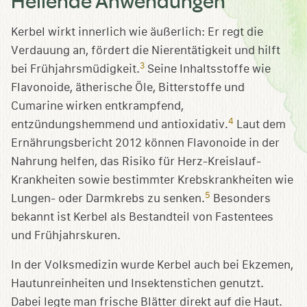
Heilende Anwendungen
Kerbel wirkt innerlich wie äußerlich: Er regt die
Verdauung an, fördert die Nierentätigkeit und hilft
3
bei Frühjahrsmüdigkeit.
Seine Inhaltsstoffe wie
Flavonoide, ätherische Öle, Bitterstoffe und
Cumarine wirken entkrampfend,
4
entzündungshemmend und antioxidativ.
Laut dem
Ernährungsbericht 2012 können Flavonoide in der
Nahrung helfen, das Risiko für Herz-Kreislauf-
Krankheiten sowie bestimmter Krebskrankheiten wie
5
Lungen- oder Darmkrebs zu senken.
Besonders
bekannt ist Kerbel als Bestandteil von Fastentees
und Frühjahrskuren.
In der Volksmedizin wurde Kerbel auch bei Ekzemen,
Hautunreinheiten und Insektenstichen genutzt.
Dabei legte man frische Blätter direkt auf die Haut.