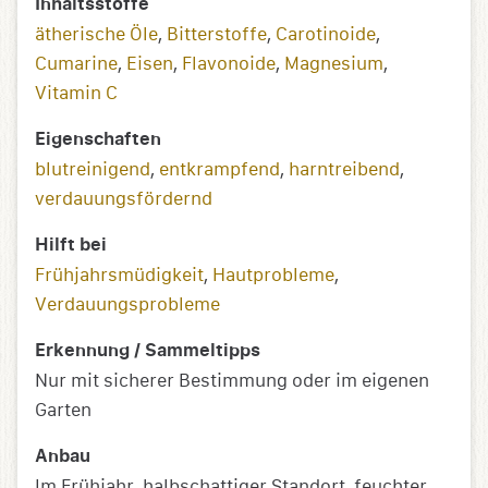
Inhaltsstoffe
ätherische Öle
,
Bitterstoffe
,
Carotinoide
,
Cumarine
,
Eisen
,
Flavonoide
,
Magnesium
,
Vitamin C
Eigenschaften
blutreinigend
,
entkrampfend
,
harntreibend
,
verdauungsfördernd
Hilft bei
Frühjahrsmüdigkeit
,
Hautprobleme
,
Verdauungsprobleme
Erkennung / Sammeltipps
Nur mit sicherer Bestimmung oder im eigenen
Garten
Anbau
Im Frühjahr, halbschattiger Standort, feuchter