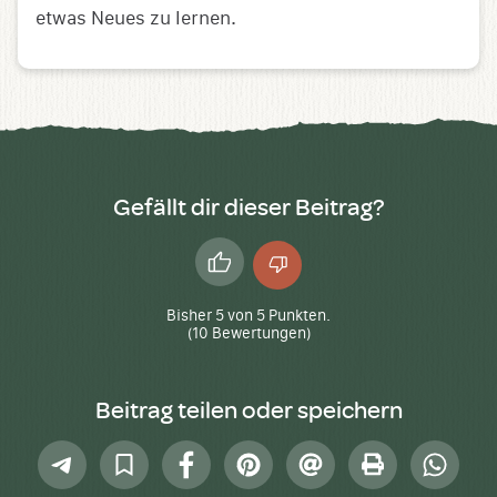
etwas Neues zu lernen.
Gefällt dir dieser Beitrag?
Daumen
Daumen
hoch
runter
Bisher
5
von
5
Punkten.
(
10
Bewertungen)
Beitrag teilen oder speichern
Telegram
In
Facebook
Pinterest
E-
Drucken
Whatsap
Sammlung
Mail