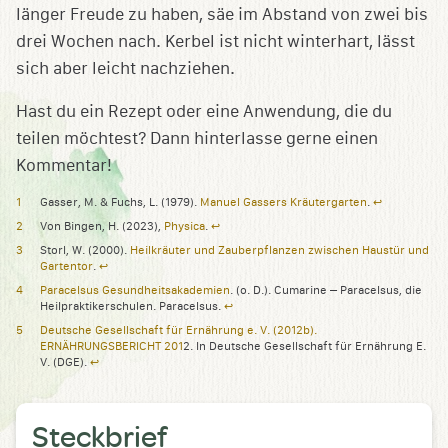
länger Freude zu haben, säe im Abstand von zwei bis
drei Wochen nach. Kerbel ist nicht winterhart, lässt
sich aber leicht nachziehen.
Hast du ein Rezept oder eine Anwendung, die du
teilen möchtest? Dann hinterlasse gerne einen
Kommentar!
Gasser, M. & Fuchs, L. (1979).
Manuel Gassers Kräutergarten
.
↩︎
Von Bingen, H. (2023),
Physica
.
↩︎
Storl, W. (2000).
Heilkräuter und Zauberpflanzen zwischen Haustür und
Gartentor
.
↩︎
Paracelsus Gesundheitsakademien
. (o. D.). Cumarine – Paracelsus, die
Heilpraktikerschulen. Paracelsus.
↩︎
Deutsche Gesellschaft für Ernährung e. V. (2012b).
ERNÄHRUNGSBERICHT 201
2. In Deutsche Gesellschaft für Ernährung E.
V. (DGE).
↩︎
Steckbrief