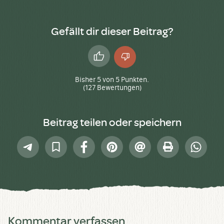
Gefällt dir dieser Beitrag?
Daumen
Daumen
hoch
runter
Bisher
5
von
5
Punkten.
(
127
Bewertungen)
Beitrag teilen oder speichern
Telegram
In
Facebook
Pinterest
E-
Drucken
Whatsap
Sammlung
Mail
speichern
Kommentar verfassen