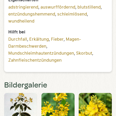
adstringierend
,
auswurffördernd
,
blutstillend
,
entzündungs­­hemmend
,
schleimlösend
,
wundheilend
Hilft bei
Durchfall
,
Erkältung
,
Fieber
,
Magen-
Darmbeschwerden
,
Mundschleimhautentzündungen
,
Skorbut
,
Zahnfleischentzündungen
Bildergalerie