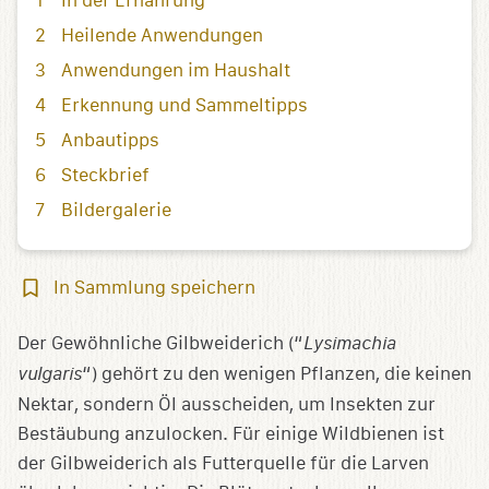
In der Ernährung
Heilende Anwendungen
Anwendungen im Haushalt
Erkennung und Sammeltipps
Anbautipps
Steckbrief
Bildergalerie
In
In Sammlung speichern
Sammlung
speichern
Der Gewöhnliche Gilbweiderich (“
Lysimachia
vulgaris
“) gehört zu den wenigen Pflanzen, die keinen
Nektar, sondern Öl ausscheiden, um Insekten zur
Bestäubung anzulocken. Für einige Wildbienen ist
der Gilbweiderich als Futterquelle für die Larven