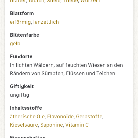
Blätter
,
Blüten
,
Stiele
,
Triebe
,
Wurzeln
Blattform
eiförmig
,
lanzettlich
Blütenfarbe
gelb
Fundorte
In lichten Wäldern, auf feuchten Wiesen an den
Rändern von Sümpfen, Flüssen und Teichen
Giftigkeit
ungiftig
Inhaltsstoffe
ätherische Öle
,
Flavonoide
,
Gerbstoffe
,
Kieselsäure
,
Saponine
,
Vitamin C
Eigenschaften