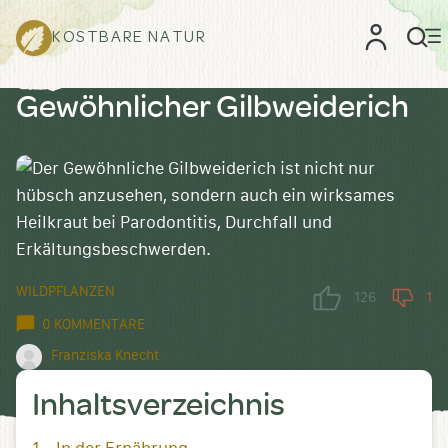
KOSTBARE NATUR
Gewöhnlicher Gilbweiderich
WILDPFLANZEN
126
1
0 KOMMENTARE
Franziska Knecht
Inhaltsverzeichnis