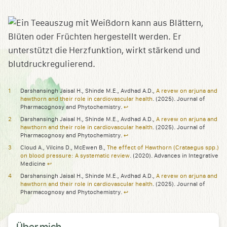
Darshansingh Jaisal H., Shinde M.E., Avdhad A.D.,
A revew on arjuna and
hawthorn and their role in cardiovascular health
. (2025). Journal of
Pharmacognosy and Phytochemistry.
↩︎
Darshansingh Jaisal H., Shinde M.E., Avdhad A.D.,
A revew on arjuna and
hawthorn and their role in cardiovascular health
. (2025). Journal of
Pharmacognosy and Phytochemistry.
↩︎
Cloud A., Vilcins D., McEwen B.,
The effect of Hawthorn (Crataegus spp.)
on blood pressure: A systematic review
. (2020). Advances in Integrative
Medicine
↩︎
Darshansingh Jaisal H., Shinde M.E., Avdhad A.D.,
A revew on arjuna and
hawthorn and their role in cardiovascular health
. (2025). Journal of
Pharmacognosy and Phytochemistry.
↩︎
Über mich