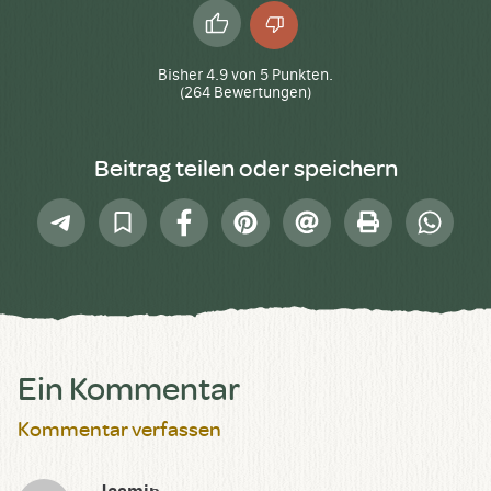
Daumen
Daumen
hoch
runter
Bisher
4.9
von
5
Punkten.
(
264
Bewertungen)
Beitrag teilen oder speichern
Telegram
In
Facebook
Pinterest
E-
Drucken
Whatsap
Sammlung
Mail
speichern
Ein Kommentar
Kommentar verfassen