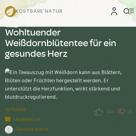
KOSTBARE NATUR
Wohltuender
Weißdornblütentee für ein
gesundes Herz
GETRÄNKE
261
3
1 KOMMENTAR
Franziska Knecht