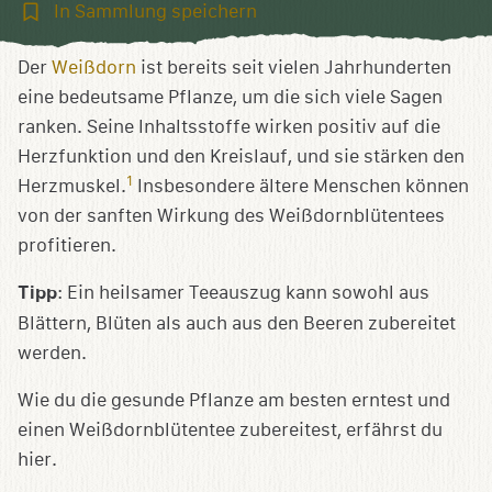
In
In Sammlung speichern
Sammlung
speichern
Der
Weißdorn
ist bereits seit vielen Jahrhunderten
eine bedeutsame Pflanze, um die sich viele Sagen
ranken. Seine Inhaltsstoffe wirken positiv auf die
Herzfunktion und den Kreislauf, und sie stärken den
1
Herzmuskel.
Insbesondere ältere Menschen können
von der sanften Wirkung des Weißdornblütentees
profitieren.
Tipp
: Ein heilsamer Teeauszug kann sowohl aus
Blättern, Blüten als auch aus den Beeren zubereitet
werden.
Wie du die gesunde Pflanze am besten erntest und
einen Weißdornblütentee zubereitest, erfährst du
hier.