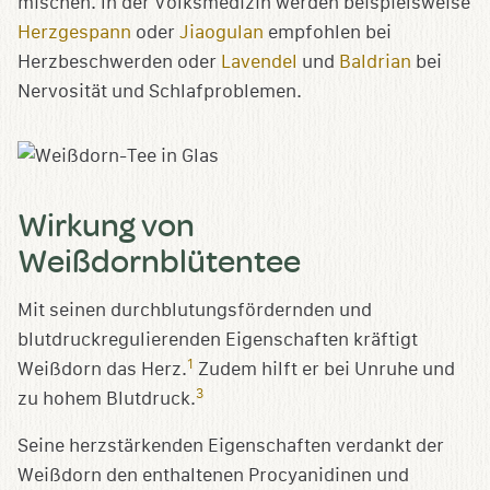
mischen. In der Volksmedizin werden beispielsweise
Herzgespann
oder
Jiaogulan
empfohlen bei
Herzbeschwerden oder
Lavendel
und
Baldrian
bei
Nervosität und Schlafproblemen.
Wirkung von
Weißdornblütentee
Mit seinen durchblutungsfördernden und
blutdruckregulierenden Eigenschaften kräftigt
1
Weißdorn das Herz.
Zudem hilft er bei Unruhe und
3
zu hohem Blutdruck.
Seine herzstärkenden Eigenschaften verdankt der
Weißdorn den enthaltenen Procyanidinen und