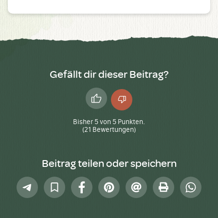
Gefällt dir dieser Beitrag?
Daumen
Daumen
hoch
runter
Bisher
5
von
5
Punkten.
(
21
Bewertungen)
Beitrag teilen oder speichern
Telegram
In
Facebook
Pinterest
E-
Drucken
Whatsap
Sammlung
Mail
speichern