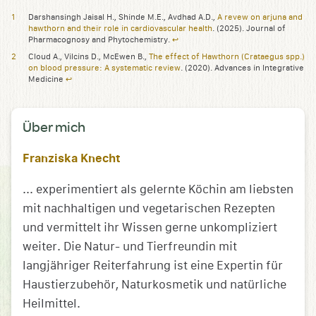
Darshansingh Jaisal H., Shinde M.E., Avdhad A.D.,
A revew on arjuna and
hawthorn and their role in cardiovascular health
. (2025). Journal of
Pharmacognosy and Phytochemistry.
↩︎
Cloud A., Vilcins D., McEwen B.,
The effect of Hawthorn (Crataegus spp.)
on blood pressure: A systematic review
. (2020). Advances in Integrative
Medicine
↩︎
Über mich
Franziska Knecht
... experimentiert als gelernte Köchin am liebsten
mit nachhaltigen und vegetarischen Rezepten
und vermittelt ihr Wissen gerne unkompliziert
weiter. Die Natur- und Tierfreundin mit
langjähriger Reiterfahrung ist eine Expertin für
Haustierzubehör, Naturkosmetik und natürliche
Heilmittel.