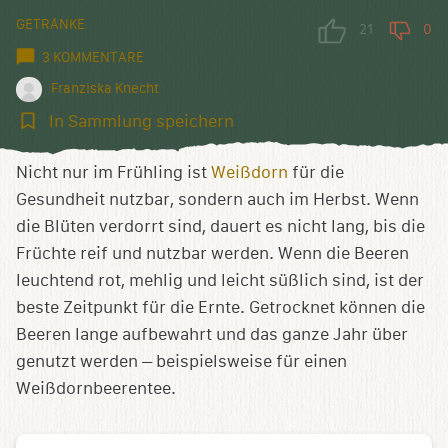
GETRÄNKE
21
0
3 KOMMENTARE
Franziska Knecht
In
In Sammlung speichern
Sammlung
speichern
Nicht nur im Frühling ist
Weißdorn
für die
Gesundheit nutzbar, sondern auch im Herbst. Wenn
die Blüten verdorrt sind, dauert es nicht lang, bis die
Früchte reif und nutzbar werden. Wenn die Beeren
leuchtend rot, mehlig und leicht süßlich sind, ist der
beste Zeitpunkt für die Ernte. Getrocknet können die
Beeren lange aufbewahrt und das ganze Jahr über
genutzt werden – beispielsweise für einen
Weißdornbeerentee.