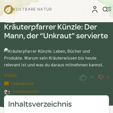
KOSTBARE NATUR
Kräuterpfarrer Künzle: Der
Mann, der “Unkraut” servierte
WISSEN
36
0
1 KOMMENTAR
Eva Brauckmann
Inhaltsverzeichnis