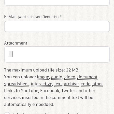
E-Mail
*
(wird nicht veröffentlicht)
Attachment
The maximum upload file size: 32 MB.
You can upload:
image
,
audio
,
video
,
document
,
spreadsheet
,
interactive
,
text
,
archive
,
code
,
other
.
Links to YouTube, Facebook, Twitter and other
services inserted in the comment text will be
automatically embedded.