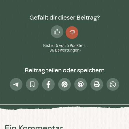
Gefällt dir dieser Beitrag?
Daumen
Daumen
hoch
runter
Bisher
5
von
5
Punkten.
(
36
Bewertungen)
Beitrag teilen oder speichern
Telegram
In
Facebook
Pinterest
E-
Drucken
Whatsap
Sammlung
Mail
speichern
Ein Kommentar