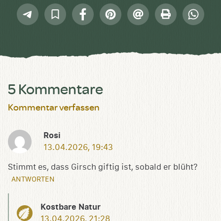
Telegram
In
Facebook
Pinterest
E-
Drucken
Whatsap
Sammlung
Mail
speichern
5 Kommentare
Kommentar verfassen
Rosi
13.04.2026, 19:43
Stimmt es, dass Girsch giftig ist, sobald er blüht?
ANTWORTEN
Kostbare Natur
13.04.2026, 21:28