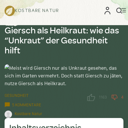
KOSTBARE NATUR
Giersch als Heilkraut: wie das
“Unkraut” der Gesundheit
hilft
GESUNDHEIT
1163
4
5 KOMMENTARE
Kostbare Natur
Inhaltsverzeichnis