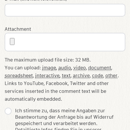
Attachment
The maximum upload file size: 32 MB.
You can upload:
image
,
audio
,
video
,
document
,
spreadsheet
,
interactive
,
text
,
archive
,
code
,
other
.
Links to YouTube, Facebook, Twitter and other
services inserted in the comment text will be
automatically embedded.
Ich stimme zu, dass meine Angaben zur
Beantwortung der Anfrage bis auf Widerruf
gespeichert und verarbeitet werden.
Detaillierte Infos finden Sie in unserer