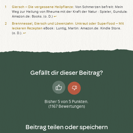
Giersch – Die vergessene Heilpflanze
: Von Schmerzen befreit: Mein
Weg zur Heilung von Rheuma mit der Kraft der Natur : Spieler, Gundula:
Amazon.de: Books. (o. D.)
↩︎
Brennnessel, Giersch und Löwenzahn: Unkraut oder Superfood – Mit
leckeren Rezepten
eBook : Luntig, Martin: Amazon.de: Kindle Store.
(o. D.).
↩︎
Gefällt dir dieser Beitrag?
Daumen
Daumen
hoch
runter
Bisher
5
von
5
Punkten.
(
1167
Bewertungen)
Beitrag teilen oder speichern