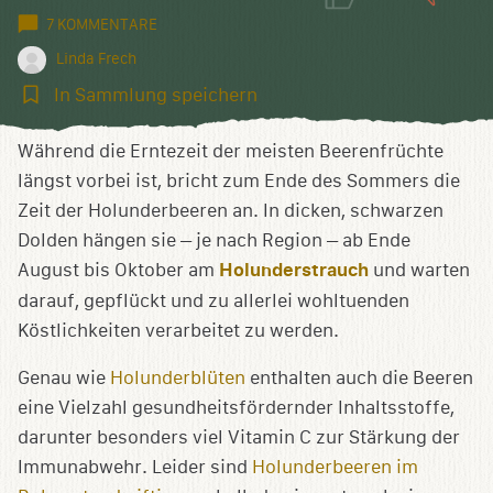
7 KOMMENTARE
Linda Frech
In
In Sammlung speichern
Sammlung
speichern
Während die Erntezeit der meisten Beerenfrüchte
längst vorbei ist, bricht zum Ende des Sommers die
Zeit der Holunderbeeren an. In dicken, schwarzen
Dolden hängen sie – je nach Region – ab Ende
August bis Oktober am
Holunderstrauch
und warten
darauf, gepflückt und zu allerlei wohltuenden
Köstlichkeiten verarbeitet zu werden.
Genau wie
Holunderblüten
enthalten auch die Beeren
eine Vielzahl gesundheitsfördernder Inhaltsstoffe,
darunter besonders viel Vitamin C zur Stärkung der
Immunabwehr. Leider sind
Holunderbeeren im