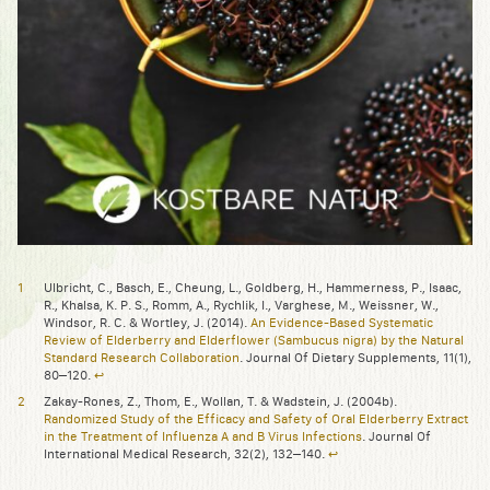
Ulbricht, C., Basch, E., Cheung, L., Goldberg, H., Hammerness, P., Isaac,
R., Khalsa, K. P. S., Romm, A., Rychlik, I., Varghese, M., Weissner, W.,
Windsor, R. C. & Wortley, J. (2014).
An Evidence-Based Systematic
Review of Elderberry and Elderflower (Sambucus nigra) by the Natural
Standard Research Collaboration
. Journal Of Dietary Supplements, 11(1),
80–120.
↩︎
Zakay-Rones, Z., Thom, E., Wollan, T. & Wadstein, J. (2004b).
Randomized Study of the Efficacy and Safety of Oral Elderberry Extract
in the Treatment of Influenza A and B Virus Infections
. Journal Of
International Medical Research, 32(2), 132–140.
↩︎