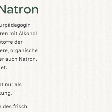
Natron
turpädagogin
ren mit Alkohol
toffe der
dere, organische
r auch Natron.
et.
t nur als
kung.
 des frisch