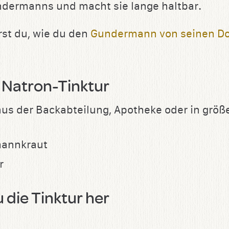
dermanns und macht sie lange haltbar.
rst du, wie du den
Gundermann von seinen D
 Natron-Tinktur
aus der Backabteilung, Apotheke oder in grö
mannkraut
r
u die Tinktur her