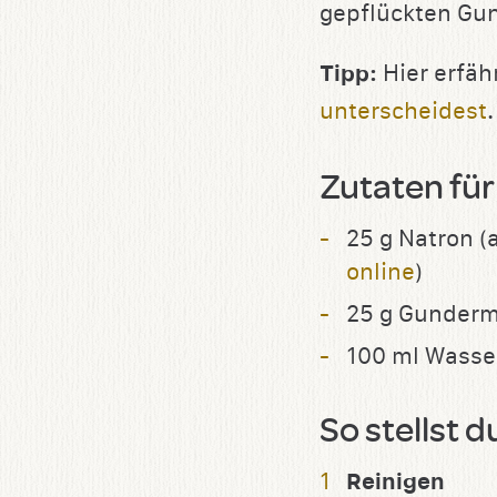
gepflückten Gun
Tipp:
Hier erfäh
unterscheidest
.
Zutaten für
25 g Natron (
online
)
25 g Gunder
100 ml Wasse
So stellst d
Reinigen