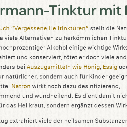
mann-Tinktur mit 
uch “Vergessene Heiltinkturen”
stellt die Na
 viele Alternativen zu herkömmlichen Tinktu
hochprozentiger Alkohol einige wichtige Wirks
ahiert und konserviert, tötet er doch viele an
Anders bei
Auszugsmitteln wie Honig
,
Essig
ode
ur natürlicher, sondern auch für Kinder geeign
ttel
Natron
wirkt noch dazu desinfizierend,
mend und wundheilend. Es dient damit nich
ür das Heilkraut, sondern ergänzt dessen Wir
ug extrahiert viele der heilsamen Substanzen