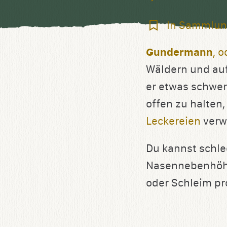
In
In Sammlun
Sammlung
Gundermann
, 
speichern
Wäldern und auf
er etwas schwer
offen zu halten,
Leckereien
verw
Du kannst schle
Nasennebenhöhl
oder Schleim p