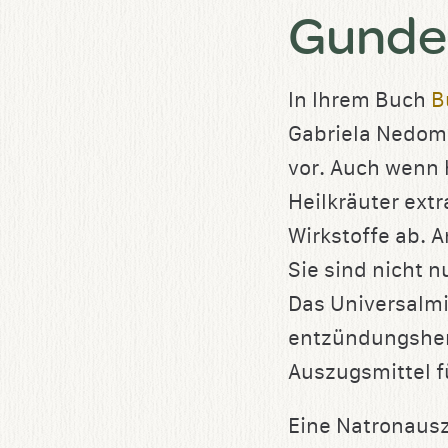
Gunder
In Ihrem Buch
B
Gabriela Nedoma
vor. Auch wenn 
Heilkräuter extr
Wirkstoffe ab. 
Sie sind nicht n
Das Universalmi
entzündungshem
Auszugsmittel f
Eine Natronausz