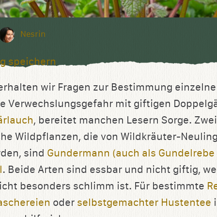
Nesrin
g speichern
erhalten wir Fragen zur Bestimmung einzelne
e Verwechslungsgefahr mit giftigen Doppelg
ärlauch
, bereitet manchen Lesern Sorge. Zw
che Wildpflanzen, die von Wildkräuter-Neulin
rden, sind
Gundermann (auch als Gundelrebe
l
. Beide Arten sind essbar und nicht giftig, w
icht besonders schlimm ist. Für bestimmte
R
schereien
oder
selbstgemachter Hustentee
i