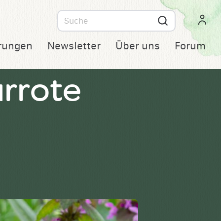
Suche
nach
rungen
Newsletter
Über uns
Forum
rrote