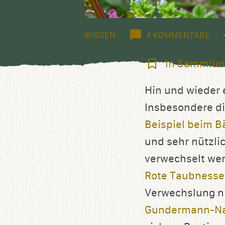
WISSEN
4 KOMMENTARE
In
In Sammlun
Sammlung
Hin und wieder 
speichern
Insbesondere di
Beispiel beim B
und sehr nützli
verwechselt we
Rote Taubnesse
Verwechslung n
Gundermann-Na