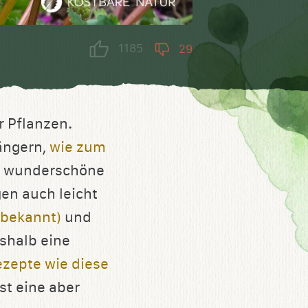
1185
29
r Pflanzen.
ängern,
wie zum
ei wunderschöne
gen auch leicht
 bekannt)
und
eshalb eine
ezepte wie diese
st eine aber