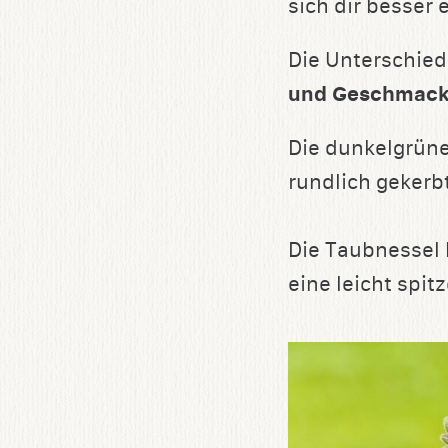
sich dir besser e
Die Unterschied
und Geschmac
Die dunkelgrün
rundlich gekerbt
Die Taubnessel 
eine leicht spit