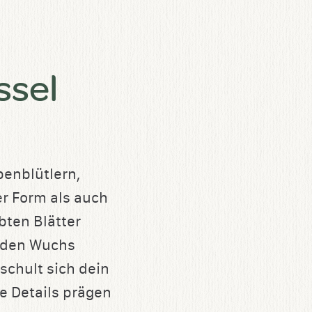
ssel
enblütlern,
er Form als auch
bten Blätter
u den Wuchs
schult sich dein
e Details prägen