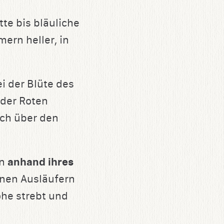
te bis bläuliche
ern heller, in
i der Blüte des
 der Roten
ach über den
en
anhand ihres
inen Ausläufern
he strebt und