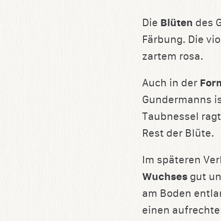
Die
Blüten
des G
Färbung. Die vi
zartem rosa.
Auch in der
Form
Gundermanns ist
Taubnessel ragt
Rest der Blüte.
Im späteren Ver
Wuchses
gut un
am Boden entlan
einen aufrechte