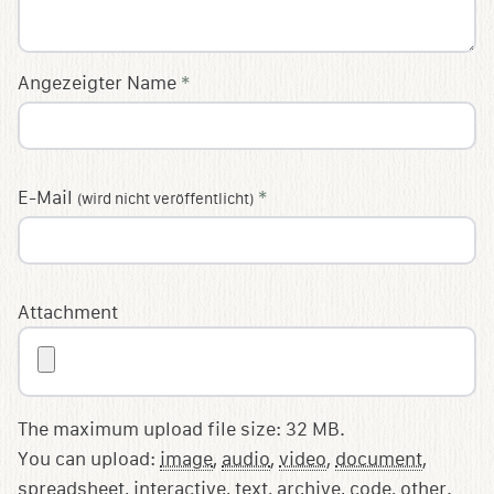
Angezeigter Name
*
E-Mail
*
(wird nicht veröffentlicht)
Attachment
The maximum upload file size: 32 MB.
You can upload:
image
,
audio
,
video
,
document
,
spreadsheet
,
interactive
,
text
,
archive
,
code
,
other
.