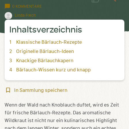
0 KOMMENTARE
Linda Frech
Inhaltsverzeichnis
Klassische Bärlauch-Rezepte
Originelle Bärlauch-Ideen
Knackige Bärlauchkapern
Bärlauch-Wissen kurz und knapp
In
In Sammlung speichern
Sammlung
speichern
Wenn der Wald nach Knoblauch duftet, wird es Zeit
für frische Bärlauch-Rezepte. Das aromatische
Wildkraut ist nicht nur ein kulinarisches Highlight
nach dem langen Winter, sondern auch ein echtes