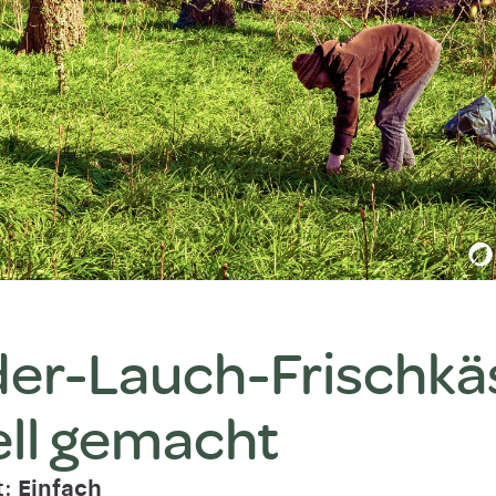
er-Lauch-Frischkä
ll gemacht
t:
Einfach