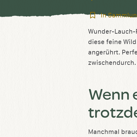
In
In Sammlun
Sammlung
Wunder-Lauch-Fr
speichern
diese feine Wil
angerührt. Perfe
zwischendurch. 
Wenn e
trotzd
Manchmal brauch