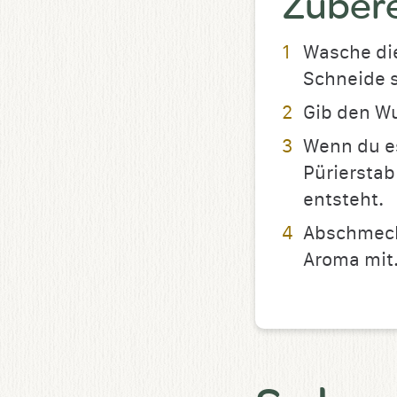
Zuber
Wasche die
Schneide s
Gib den Wu
Wenn du es
Pürierstab
entsteht.
Abschmecke
Aroma mit