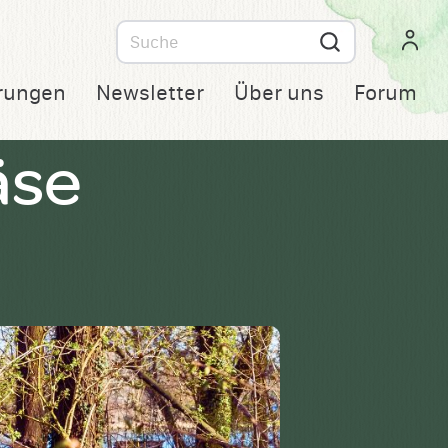
Suche
nach
rungen
Newsletter
Über uns
Forum
äse