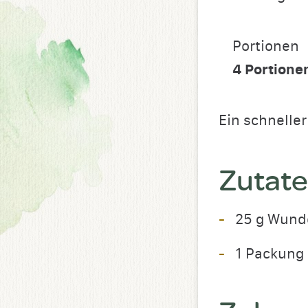
Portionen
4
Portione
Ein schneller
Zutat
25 g Wund
1 Packung 