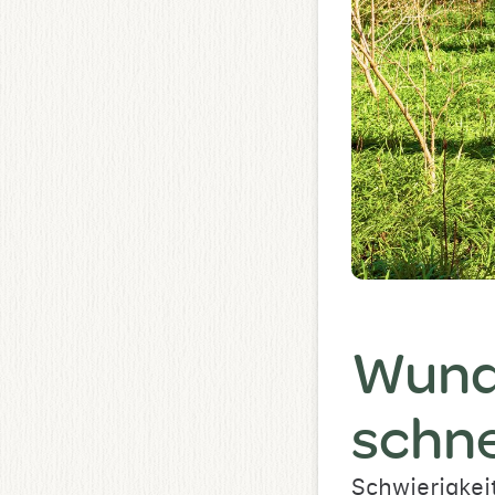
Wund
schne
Schwierigkei