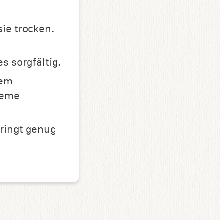
ie trocken.
s sorgfältig.
dem
reme
ringt genug