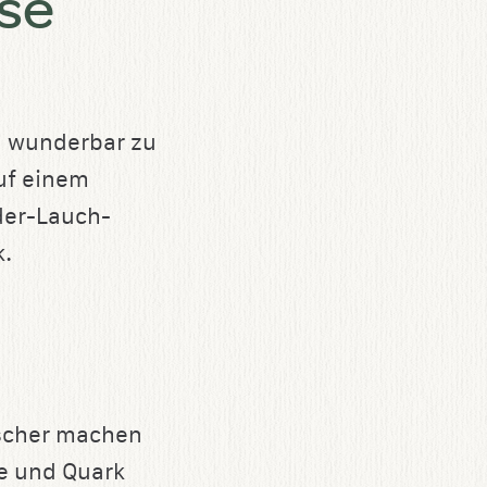
äse
ch wunderbar zu
auf einem
der-Lauch-
k.
ischer machen
e und Quark