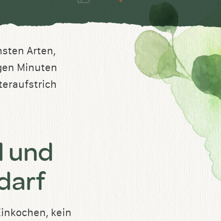
sten Arten,
igen Minuten
teraufstrich
l und
darf
Einkochen, kein