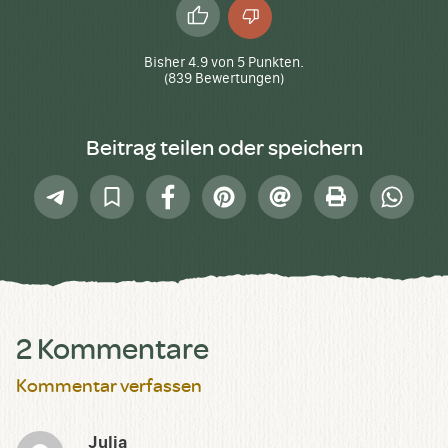
Daumen
Daumen
hoch
runter
Bisher
4.9
von
5
Punkten.
(
839
Bewertungen)
Beitrag teilen oder speichern
Telegram
In
Facebook
Pinterest
E-
Drucken
Whatsap
Sammlung
Mail
speichern
2 Kommentare
Kommentar verfassen
Julia