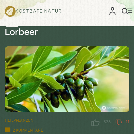
KOSTBARE NATUR
Lorbeer
HEILPFLANZEN
828
11
2 KOMMENTARE