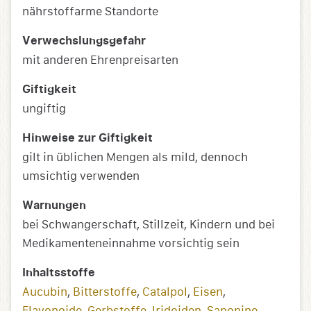
nährstoffarme Standorte
Verwechslungsgefahr
mit anderen Ehrenpreisarten
Giftigkeit
ungiftig
Hinweise zur Giftigkeit
gilt in üblichen Mengen als mild, dennoch
umsichtig verwenden
Warnungen
bei Schwangerschaft, Stillzeit, Kindern und bei
Medikamenteneinnahme vorsichtig sein
Inhaltsstoffe
Aucubin
,
Bitterstoffe
,
Catalpol
,
Eisen
,
Flavonoide
,
Gerbstoffe
,
Iridoiden
,
Saponine