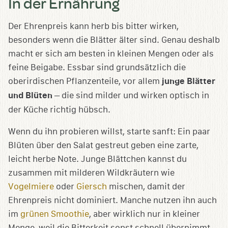
In der Ernährung
Der Ehrenpreis kann herb bis bitter wirken,
besonders wenn die Blätter älter sind. Genau deshalb
macht er sich am besten in kleinen Mengen oder als
feine Beigabe. Essbar sind grundsätzlich die
oberirdischen Pflanzenteile, vor allem
junge Blätter
und Blüten
– die sind milder und wirken optisch in
der Küche richtig hübsch.
Wenn du ihn probieren willst, starte sanft: Ein paar
Blüten über den Salat gestreut geben eine zarte,
leicht herbe Note. Junge Blättchen kannst du
zusammen mit milderen Wildkräutern wie
Vogelmiere
oder
Giersch
mischen, damit der
Ehrenpreis nicht dominiert. Manche nutzen ihn auch
im
grünen Smoothie
, aber wirklich nur in kleiner
Menge, weil die Bitterkeit sonst schnell übernimmt.