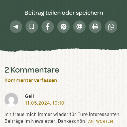
Beitrag teilen oder speichern
Telegram
In
Facebook
Pinterest
E-
Drucken
Whatsap
Sammlung
Mail
speichern
2 Kommentare
Kommentar verfassen
Geli
11.05.2024, 10:10
Ich freue mich immer wieder für Eure interessanten
Beiträge im Newsletter. Dankeschön
ANTWORTEN