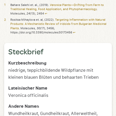
Veronica
Bahare Salehi et. al., (2019).
Plants—Drifting from Farm to
Traditional Healing, Food Application, and Phytopharmacology
.
24
Molecules,
(13), 2454
↩︎
Rositsa Mihaylova et. al, (2022).
Targeting Inflammation with Natural
Products: A Mechanistic Review of Iridoids from Bulgarian Medicinal
30
Plants
. Molecules,
(17), 3456;
https://doi.org/10.3390/molecules30173456
↩︎
Steckbrief
Kurzbeschreibung
niedrige, teppichbildende Wildpflanze mit
kleinen blauen Blüten und behaarten Trieben
Lateinischer Name
Veronica officinalis
Andere Namen
Wundheilkraut, Gundheilkraut, Allerweltheil,