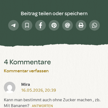
Beitrag teilen oder speichern
Telegram
In
Facebook
Pinterest
E-
Drucken
Whatsap
Sammlung
Mail
speichern
4 Kommentare
Kommentar verfassen
Mira
16.05.2026, 20:39
Kann man bestimmt auch ohne Zucker machen , zb.
Mit Bananen?
ANTWORTEN