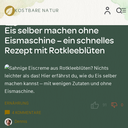
KOSTBARE NATUR
Eis selber machen ohne
Eismaschine – ein schnelles
Rezept mit Rotkleeblüten
ERNÄHRUNG
91
0
4 KOMMENTARE
Dennis