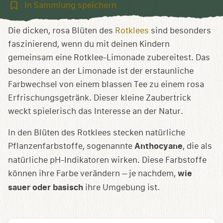
In
In Sammlung speichern
Sammlung
speichern
Die dicken, rosa Blüten des
Rotklees
sind besonders
faszinierend, wenn du mit deinen Kindern
gemeinsam eine Rotklee-Limonade zubereitest. Das
besondere an der Limonade ist der erstaunliche
Farbwechsel von einem blassen Tee zu einem rosa
Erfrischungsgetränk. Dieser kleine Zaubertrick
weckt spielerisch das Interesse an der Natur.
In den Blüten des Rotklees stecken natürliche
Pflanzenfarbstoffe, sogenannte
Anthocyane
, die als
natürliche pH-Indikatoren wirken. Diese Farbstoffe
können ihre Farbe verändern – je nachdem,
wie
sauer oder basisch
ihre Umgebung ist.