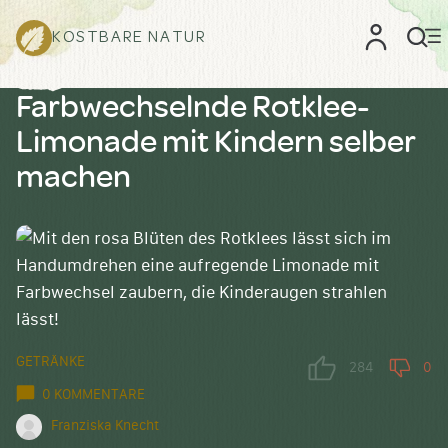
KOSTBARE NATUR
Farbwechselnde Rotklee-
Limonade mit Kindern selber
machen
GETRÄNKE
284
0
0 KOMMENTARE
Franziska Knecht