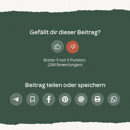
Gefällt dir dieser Beitrag?
Daumen
Daumen
hoch
runter
Bisher
5
von
5
Punkten.
(
284
Bewertungen)
Beitrag teilen oder speichern
Telegram
In
Facebook
Pinterest
E-
Drucken
Whatsap
Sammlung
Mail
speichern