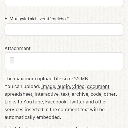
E-Mail
*
(wird nicht veröffentlicht)
Attachment
The maximum upload file size: 32 MB.
You can upload:
image
,
audio
,
video
,
document
,
spreadsheet
,
interactive
,
text
,
archive
,
code
,
other
.
Links to YouTube, Facebook, Twitter and other
services inserted in the comment text will be
automatically embedded.