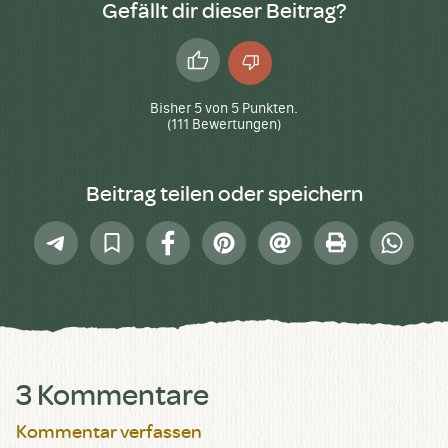
Gefällt dir dieser Beitrag?
Daumen
Daumen
hoch
runter
Bisher
5
von
5
Punkten.
(
111
Bewertungen)
Beitrag teilen oder speichern
Telegram
In
Facebook
Pinterest
E-
Drucken
Whatsap
Sammlung
Mail
speichern
3 Kommentare
Kommentar verfassen