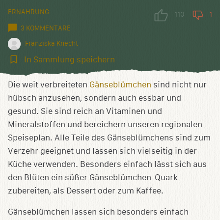
ERNÄHRUNG
110
1
3 KOMMENTARE
Franziska Knecht
In
In Sammlung speichern
Sammlung
speichern
Die weit verbreiteten
Gänseblümchen
sind nicht nur
hübsch anzusehen, sondern auch essbar und
gesund. Sie sind reich an Vitaminen und
Mineralstoffen und bereichern unseren regionalen
Speiseplan. Alle Teile des Gänseblümchens sind zum
Verzehr geeignet und lassen sich vielseitig in der
Küche verwenden. Besonders einfach lässt sich aus
den Blüten ein süßer Gänseblümchen-Quark
zubereiten, als Dessert oder zum Kaffee.
Gänseblümchen lassen sich besonders einfach