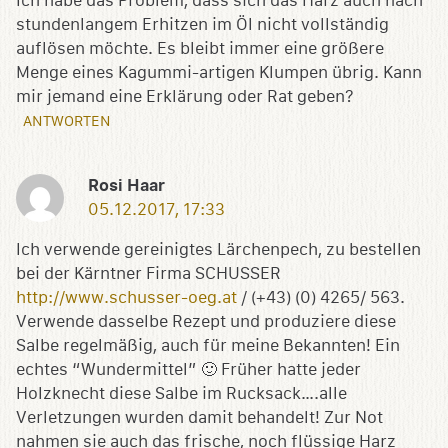
Ich habe das Problem, dass sich das Harz auch nach
stundenlangem Erhitzen im Öl nicht vollständig
auflösen möchte. Es bleibt immer eine größere
Menge eines Kagummi-artigen Klumpen übrig. Kann
mir jemand eine Erklärung oder Rat geben?
ANTWORTEN
Rosi Haar
05.12.2017, 17:33
Ich verwende gereinigtes Lärchenpech, zu bestellen
bei der Kärntner Firma SCHUSSER
http://www.schusser-oeg.at
/ (+43) (0) 4265/ 563.
Verwende dasselbe Rezept und produziere diese
Salbe regelmäßig, auch für meine Bekannten! Ein
echtes “Wundermittel” 🙂 Früher hatte jeder
Holzknecht diese Salbe im Rucksack….alle
Verletzungen wurden damit behandelt! Zur Not
nahmen sie auch das frische, noch flüssige Harz