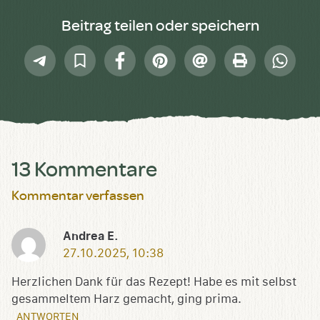
Beitrag teilen oder speichern
Telegram
In
Facebook
Pinterest
E-
Drucken
Whatsap
Sammlung
Mail
speichern
13 Kommentare
Kommentar verfassen
Andrea E.
27.10.2025, 10:38
Herzlichen Dank für das Rezept! Habe es mit selbst
gesammeltem Harz gemacht, ging prima.
ANTWORTEN