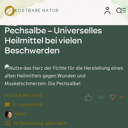
KOSTBARE NATUR
Pechsalbe – Universelles
Heilmittel bei vielen
Beschwerden
PFLEGE & WELLNESS
1492
37
13 KOMMENTARE
Nesrin
In
In Sammlung speichern