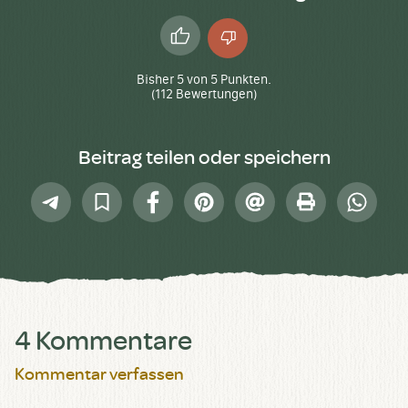
Daumen
Daumen
hoch
runter
Bisher
5
von
5
Punkten.
(
112
Bewertungen)
Beitrag teilen oder speichern
Telegram
In
Facebook
Pinterest
E-
Drucken
Whatsap
Sammlung
Mail
speichern
4 Kommentare
Kommentar verfassen