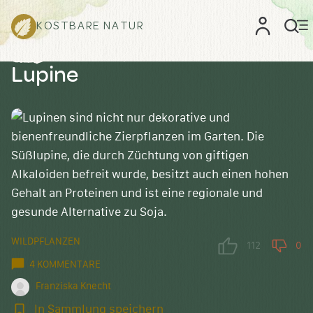
KOSTBARE NATUR
Lupine
WILDPFLANZEN
112
0
4 KOMMENTARE
Franziska Knecht
In
In Sammlung speichern