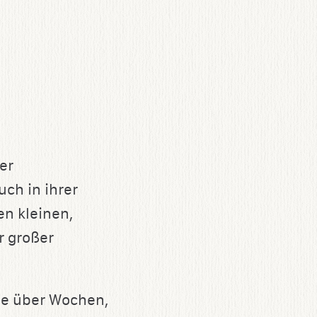
er
uch in ihrer
en kleinen,
r großer
die über Wochen,