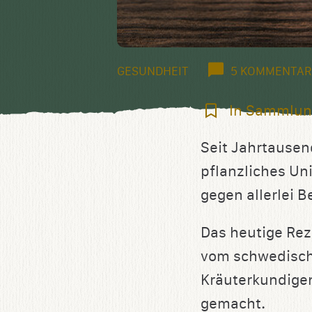
GESUNDHEIT
5 KOMMENTAR
In
In Sammlun
Sammlung
Seit Jahrtausend
speichern
pflanzliches Un
gegen allerlei 
Das heutige Re
vom schwedische
Kräuterkundigen
gemacht.