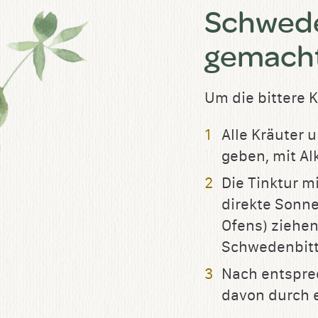
Schweden
gemach
Um die bittere 
Alle Kräuter 
geben, mit Al
​​Die Tinktur
direkte Sonne
Ofens) ziehen
Schwedenbitte
Nach entsprec
davon durch e