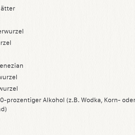
ätter
erwurzel
rzel
venezian
wurzel
wurzel
 40-prozentiger Alkohol (z.B. Wodka, Korn- ode
nd)