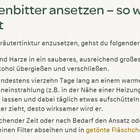
bitter ansetzen – so w
t
Kräutertinktur anzusetzen, gehst du folgende
und Harze in ein sauberes, ausreichend große
kohol übergießen und verschließen.
 mindestens vierzehn Tage lang an einem warm
neinstrahlung (z.B. in der Nähe einer Heizun
 lassen und dabei täglich etwas aufschütteln.
r zieht, desto wirksamer wird er.
hender Zeit oder nach Bedarf den Ansatz ode
inen Filter abseihen und in
getönte Fläschc