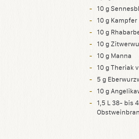
10 g Sennesbl
10 g Kampfer
10 g Rhabarb
10 g Zitwerwu
10 g Manna
10 g Theriak 
5 g Eberwurz
10 g Angelika
1,5 L 38- bis
Obstweinbra