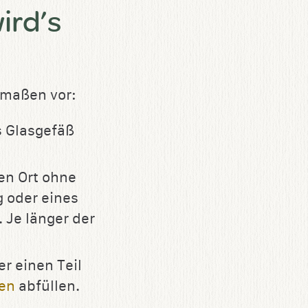
ird’s
rmaßen vor:
s Glasgefäß
en Ort ohne
g oder eines
 Je länger der
r einen Teil
hen
abfüllen.