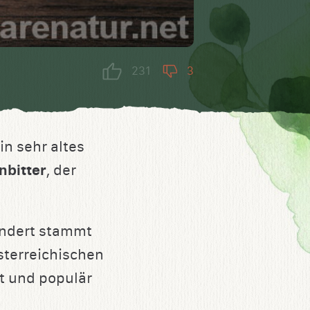
231
3
in sehr altes
bitter
, der
undert stammt
sterreichischen
t und populär