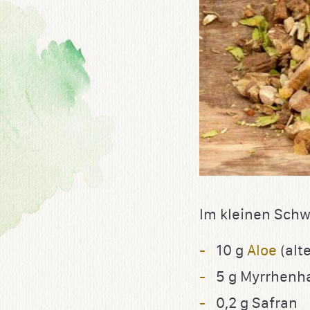
Im kleinen Schw
10 g
Aloe
(alt
5 g Myrrhenh
0,2 g Safran