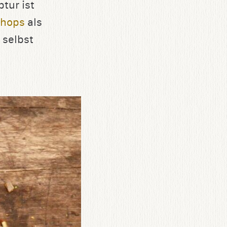
tur ist
shops
als
 selbst