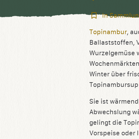
In
In Sammlun
Sammlung
Topinambur
, a
speichern
Ballaststoffen,
Wurzelgemüse we
Wochenmärkten 
Winter über fris
Topinambursup
Sie ist wärmend,
Abwechslung wäh
gelingt die Topi
Vorspeise oder l