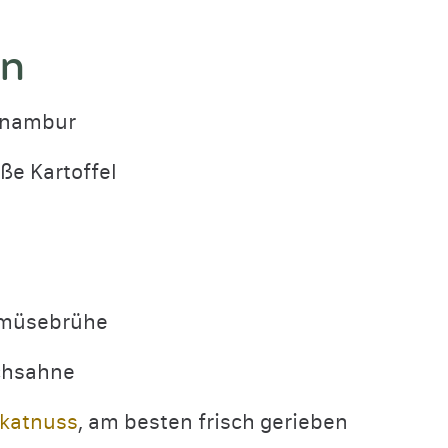
en
inambur
oße Kartoffel
emüsebrühe
chsahne
katnuss
, am besten frisch gerieben