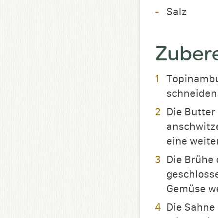
Salz
Zuber
Topinambur
schneiden
Die Butter
anschwitz
eine weite
Die Brühe 
geschlosse
Gemüse wei
Die Sahne