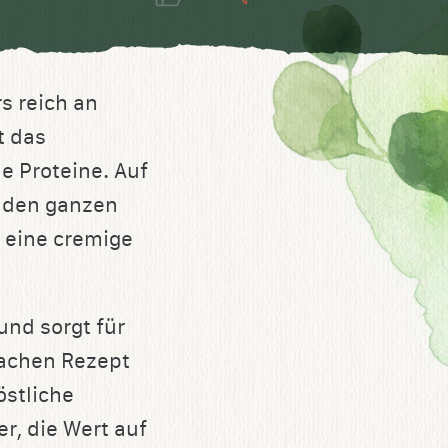
s reich an
t das
e Proteine. Auf
 den ganzen
r eine cremige
und sorgt für
fachen Rezept
östliche
r, die Wert auf