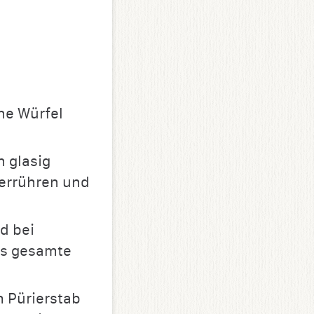
ne Würfel
n glasig
verrühren und
d bei
as gesamte
 Pürierstab