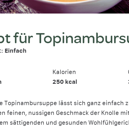
pt für Topinambur
t:
Einfach
Kalorien
n
250
kcal
e Topinambursuppe lässt sich ganz einfach z
den feinen, nussigen Geschmack der Knolle mi
em sättigenden und gesunden Wohlfühlgeric