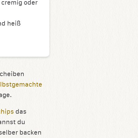
n cremig oder
nd heiß
Scheiben
lbstgemachte
age.
chips
das
annst du
 selber backen