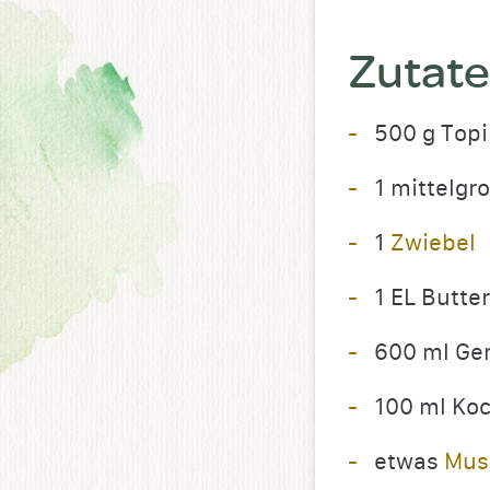
Zutat
500 g Top
1 mittelgr
1
Zwiebel
1 EL Butter
600 ml G
100 ml Ko
etwas
Mus