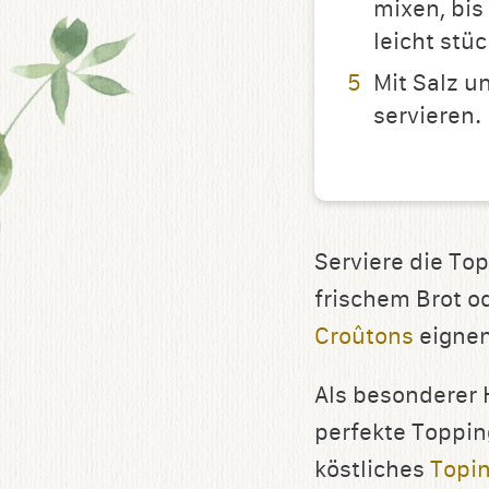
mixen, bis
leicht stüc
Mit Salz 
servieren.
Serviere die To
frischem Brot o
Croûtons
eignen
Als besonderer 
perfekte Toppin
köstliches
Topi