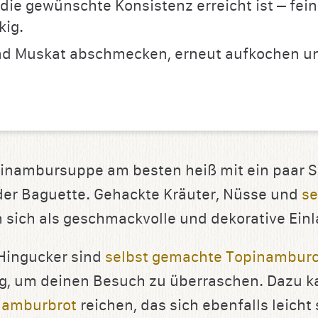
 die gewünschte Konsistenz erreicht ist – fei
kig.
und Muskat abschmecken, erneut aufkochen u
pinambursuppe am besten heiß mit ein paar 
der Baguette. Gehackte Kräuter, Nüsse und
se
 sich als geschmackvolle und dekorative Einl
Hingucker sind
selbst gemachte Topinambur
g, um deinen Besuch zu überraschen. Dazu k
namburbrot
reichen, das sich ebenfalls leicht