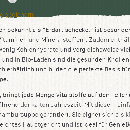
g speichern
uch bekannt als “Erdartischocke,” ist besonder
1
 Vitaminen und Mineralstoffen
. Zudem enthäl
nig Kohlenhydrate und vergleichsweise viel
und in Bio-Läden sind die gesunden Knollen
ch erhältlich und bilden die perfekte Basis fü
pe.
 bringt jede Menge Vitalstoffe auf den Teller 
rend der kalten Jahreszeit. Mit diesem ein
nambursuppe garantiert. Sie eignet sich als k
eichtes Hauptgericht und ist ideal für Genieße