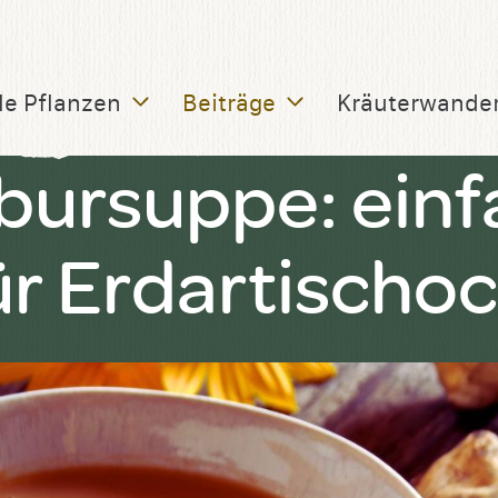
le Pflanzen
Beiträge
Kräuterwande
ursuppe: einf
ür Erdartischo