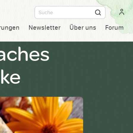
Suche
nach
rungen
Newsletter
Über uns
Forum
aches
cke