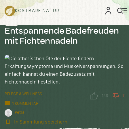
KOSTBARE NATUR
Entspannende Badefreuden
mit Fichtennadeln
PFLEGE & WELLNESS
136
7
1 KOMMENTAR
Petra
In
In Sammlung speichern
Sammlung