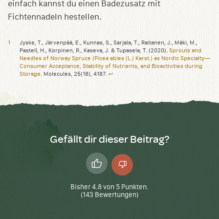
Jyske, T., Järvenpää, E., Kunnas, S., Sarjala, T., Raitanen, J., Mäki, M.,
Pastell, H., Korpinen, R., Kaseva, J. & Tupasela, T. (2020).
Sprouts and
Needles of Norway Spruce (Picea abies (L.) Karst.) as Nordic Specialty—
Consumer Acceptance, Stability of Nutrients, and Bioactivities during
Storage
. Molecules, 25(18), 4187.
↩︎
Gefällt dir dieser Beitrag?
Daumen
Daumen
hoch
runter
Bisher
4.8
von
5
Punkten.
(
143
Bewertungen)