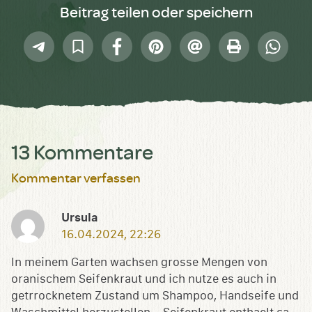
Beitrag teilen oder speichern
Telegram
In
Facebook
Pinterest
E-
Drucken
Whatsap
Sammlung
Mail
speichern
13 Kommentare
Kommentar verfassen
Ursula
16.04.2024, 22:26
In meinem Garten wachsen grosse Mengen von
oranischem Seifenkraut und ich nutze es auch in
getrrocknetem Zustand um Shampoo, Handseife und