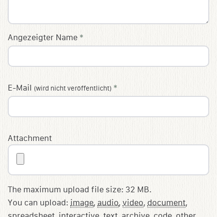
Angezeigter Name
*
E-Mail
*
(wird nicht veröffentlicht)
Attachment
The maximum upload file size: 32 MB.
You can upload:
image
,
audio
,
video
,
document
,
spreadsheet
,
interactive
,
text
,
archive
,
code
,
other
.