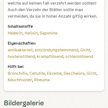
welche auf keinen Fall verzehrt werden sollten!
Auch den Verzehr der Blätter sollte man
vermeiden, da sie in hoher Anzahl giftig wirken.
Inhaltsstoffe
Hederin
,
Helixin
,
Saponine
Eigenschaften
antibakteriell
,
entzündungs­­hemmend
,
Gicht
,
hustenstillend
,
krampflösend
,
schleimlösend
Hilft bei
Bronchitis
,
Cellulite
,
Ekzeme
,
Geschwüre
,
Gicht
,
Keuchhusten
,
Rheuma
Bildergalerie