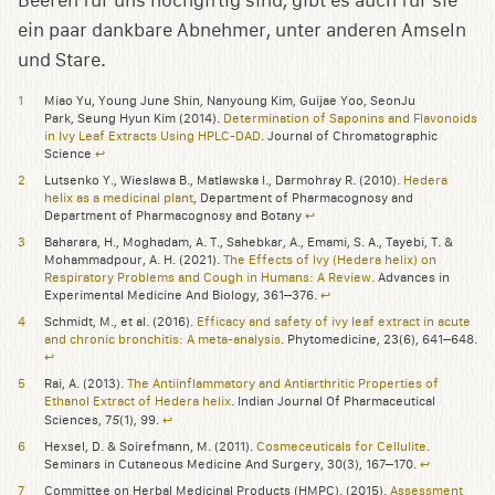
Beeren für uns hochgiftig sind, gibt es auch für sie
ein paar dankbare Abnehmer, unter anderen Amseln
und Stare.
Miao Yu, Young June Shin, Nanyoung Kim, Guijae Yoo, SeonJu
Park, Seung Hyun Kim (2014).
Determination of Saponins and Flavonoids
in Ivy Leaf Extracts Using HPLC-DAD
. Journal of Chromatographic
Science
↩︎
Lutsenko Y., Wieslawa B., Matlawska I., Darmohray R. (2010).
Hedera
helix as a medicinal plant
, Department of Pharmacognosy and
Department of Pharmacognosy and Botany
↩︎
Baharara, H., Moghadam, A. T., Sahebkar, A., Emami, S. A., Tayebi, T. &
Mohammadpour, A. H. (2021).
The Effects of Ivy (Hedera helix) on
Respiratory Problems and Cough in Humans: A Review
. Advances in
Experimental Medicine And Biology, 361–376.
↩︎
Schmidt, M., et al. (2016).
Efficacy and safety of ivy leaf extract in acute
and chronic bronchitis: A meta-analysis
. Phytomedicine, 23(6), 641–648.
↩︎
Rai, A. (2013).
The Antiinflammatory and Antiarthritic Properties of
Ethanol Extract of Hedera helix
. Indian Journal Of Pharmaceutical
5
Sciences, 7
(1), 99.
↩︎
Hexsel, D. & Soirefmann, M. (2011).
Cosmeceuticals for Cellulite
.
Seminars in Cutaneous Medicine And Surgery, 30(3), 167–170.
↩︎
Committee on Herbal Medicinal Products (HMPC). (2015).
Assessment