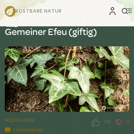
KOSTBARE NATUR
Gemeiner Efeu (giftig)
WILDPFLANZEN
738
11
0 KOMMENTARE