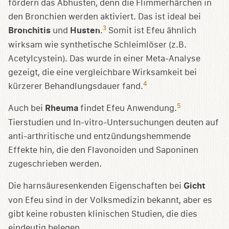
fördern das Abhusten, denn die Flimmerhärchen in
den Bronchien werden aktiviert. Das ist ideal bei
3
Bronchitis
und
Husten
.
Somit ist Efeu ähnlich
wirksam wie synthetische Schleimlöser (z.B.
Acetylcystein). Das wurde in einer Meta-Analyse
gezeigt, die eine vergleichbare Wirksamkeit bei
4
kürzerer Behandlungsdauer fand.
5
Auch bei
Rheuma
findet Efeu Anwendung.
Tierstudien und In-vitro-Untersuchungen deuten auf
anti-arthritische und entzündungshemmende
Effekte hin, die den Flavonoiden und Saponinen
zugeschrieben werden.
Die harnsäuresenkenden Eigenschaften bei
Gicht
von Efeu sind in der Volksmedizin bekannt, aber es
gibt keine robusten klinischen Studien, die dies
eindeutig belegen.