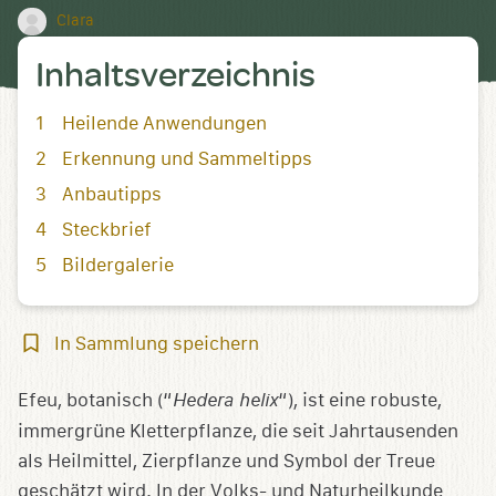
Clara
Inhaltsverzeichnis
Heilende Anwendungen
Erkennung und Sammeltipps
Anbautipps
Steckbrief
Bildergalerie
In
In Sammlung speichern
Sammlung
speichern
Efeu, botanisch (“
Hedera helix
“), ist eine robuste,
immergrüne Kletterpflanze, die seit Jahrtausenden
als Heilmittel, Zierpflanze und Symbol der Treue
geschätzt wird. In der Volks- und Naturheilkunde