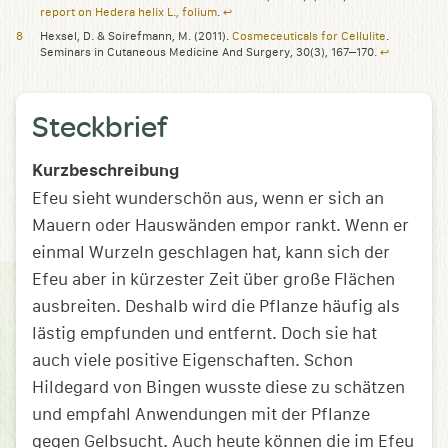
report on Hedera helix L., folium
.
↩︎
Hexsel, D. & Soirefmann, M. (2011).
Cosmeceuticals for Cellulite
.
Seminars in Cutaneous Medicine And Surgery, 30(3), 167–170.
↩︎
Steckbrief
Kurzbeschreibung
Efeu sieht wunderschön aus, wenn er sich an
Mauern oder Hauswänden empor rankt. Wenn er
einmal Wurzeln geschlagen hat, kann sich der
Efeu aber in kürzester Zeit über große Flächen
ausbreiten. Deshalb wird die Pflanze häufig als
lästig empfunden und entfernt. Doch sie hat
auch viele positive Eigenschaften. Schon
Hildegard von Bingen wusste diese zu schätzen
und empfahl Anwendungen mit der Pflanze
gegen Gelbsucht. Auch heute können die im Efeu