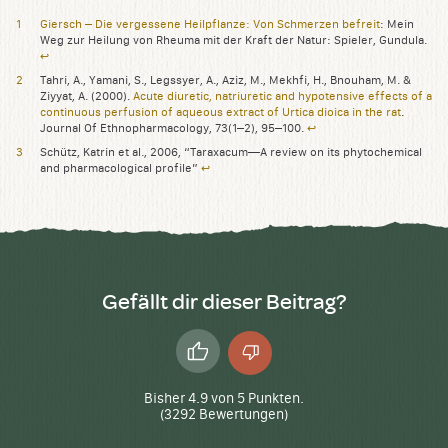
Giersch – Die vergessene Heilpflanze: Von Schmerzen befreit
: Mein
Weg zur Heilung von Rheuma mit der Kraft der Natur: Spieler, Gundula.
↩︎
Tahri, A., Yamani, S., Legssyer, A., Aziz, M., Mekhfi, H., Bnouham, M. &
Ziyyat, A. (2000).
Acute diuretic, natriuretic and hypotensive effects of a
continuous perfusion of aqueous extract of Urtica dioica in the rat
.
Journal Of Ethnopharmacology, 73(1–2), 95–100.
↩︎
Schütz, Katrin et al., 2006, “Taraxacum—A review on its phytochemical
and pharmacological profile”
↩︎
Gefällt dir dieser Beitrag?
Daumen
Daumen
hoch
runter
Bisher
4.9
von
5
Punkten.
(
3292
Bewertungen)