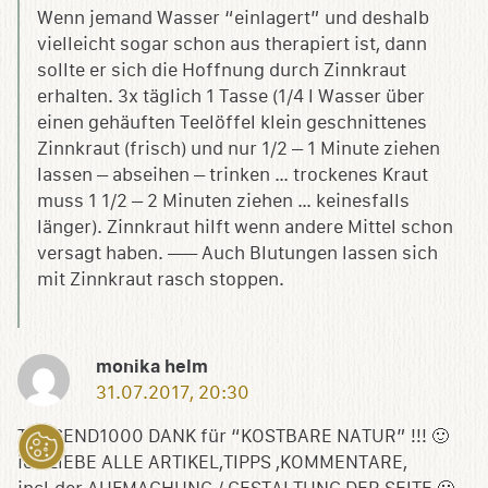
Wenn jemand Wasser “einlagert” und deshalb
vielleicht sogar schon aus therapiert ist, dann
sollte er sich die Hoffnung durch Zinnkraut
erhalten. 3x täglich 1 Tasse (1/4 l Wasser über
einen gehäuften Teelöffel klein geschnittenes
Zinnkraut (frisch) und nur 1/2 – 1 Minute ziehen
lassen – abseihen – trinken … trockenes Kraut
muss 1 1/2 – 2 Minuten ziehen … keinesfalls
länger). Zinnkraut hilft wenn andere Mittel schon
versagt haben. —– Auch Blutungen lassen sich
mit Zinnkraut rasch stoppen.
monika helm
31.07.2017, 20:30
TAUSEND1000 DANK für “KOSTBARE NATUR” !!! 🙂
ich LIEBE ALLE ARTIKEL,TIPPS ,KOMMENTARE,