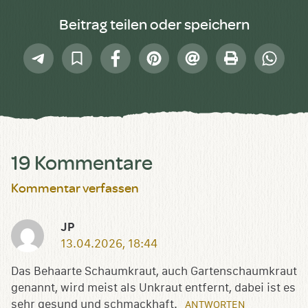
Beitrag teilen oder speichern
Telegram
In
Facebook
Pinterest
E-
Drucken
Whatsap
Sammlung
Mail
speichern
19 Kommentare
Kommentar verfassen
JP
13.04.2026, 18:44
Das Behaarte Schaumkraut, auch Gartenschaumkraut
genannt, wird meist als Unkraut entfernt, dabei ist es
sehr gesund und schmackhaft.
ANTWORTEN