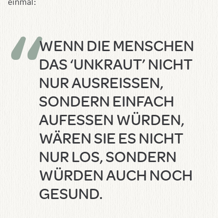
einmal:
WENN DIE MENSCHEN
DAS ‘UNKRAUT’ NICHT
NUR AUSREISSEN, S
ONDERN EINFACH A
UFESSEN WÜRDEN, W
ÄREN SIE ES NICHT N
UR LOS, SONDERN W
ÜRDEN AUCH NOCH G
ESUND.