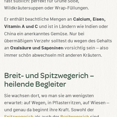
fast süßlich: perfekt für Grüne Soße,
Wildkräutersuppen oder Wrap-Füllungen.
Er enthält beachtliche Mengen an
Calcium, Eisen,
Vitamin A und C
und ist in Ländern wie Indien oder
China ein anerkanntes Gemüse. Nur bei
übermäßigem Verzehr solltest du wegen des Gehalts
an
Oxalsäure und Saponinen
vorsichtig sein – also
immer schön abwechseln mit anderen Kräutern.
Breit- und Spitzwegerich –
heilende Begleiter
Sie wachsen dort, wo man sie am wenigsten
erwartet: auf Wegen, in Pflasterritzen, auf Wiesen –
und genau da beginnt ihre Kraft. Sowohl der
Spitzwegerich
als auch der
Breitwegerich
sind